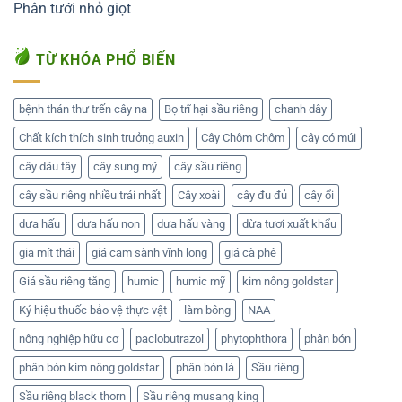
Phân tưới nhỏ giọt
TỪ KHÓA PHỔ BIẾN
bệnh thán thư trến cây na
Bọ trĩ hại sầu riêng
chanh dây
Chất kích thích sinh trưởng auxin
Cây Chôm Chôm
cây có múi
cây dâu tây
cây sung mỹ
cây sầu riêng
cây sầu riêng nhiều trái nhất
Cây xoài
cây đu đủ
cây ổi
dưa hấu
dưa hấu non
dưa hấu vàng
dừa tươi xuất khẩu
gia mít thái
giá cam sành vĩnh long
giá cà phê
Giá sầu riêng tăng
humic
humic mỹ
kim nông goldstar
Ký hiệu thuốc bảo vệ thực vật
làm bông
NAA
nông nghiệp hữu cơ
paclobutrazol
phytophthora
phân bón
phân bón kim nông goldstar
phân bón lá
Sầu riêng
Sầu riêng black thorn
Sầu riêng musang king