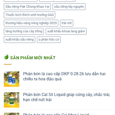
Sầu riêng Pak Chong-Khao Yai
sầu riêng tây nguyên
Thuốc kích thích sinh trưởng GA3
thương hiệu vàng nông nghiệp 2025
trái mít
tăng trưởng của cây trồng
xuất khẩu khoai lang giảm
xuất khẩu sầu riêng
ủ phân hữu cơ
SẢN PHẨM MỚI NHẤT
Phân bón lá cao cấp DKP 0-28-26 lưu dẫn hai
chiều ra hoa đậu quả
Liên hệ ngay
Phân bón Cal Sil Liquid giúp cứng cây, chắc trái,
hạn chế nứt trái
Liên hệ ngay