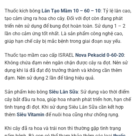
Thuốc kích bông
Lân Tạo Mầm 10 – 60 – 10
: Tỷ lệ lân cao,
tạo cảm ứng ra hoa cho cây. Đối với đọt còn đang phát
triển nên sử dụng để bung đọt hoàn toàn. Sử dụng 1 – 2
lần cho cảm ứng tốt nhất. Là sản phẩm công nghệ cao,
giúp hạn chế cây bị mắc bệnh trong giai đoạn suy yếu.
Thuốc tạo mầm cao cấp ISRAEL
Nova Pekacid 0-60-20
:
Không chứa đạm nên ngăn chặn được cây ra đọt. Nên sử
dụng khi lá đã đạt độ trưởng thành và không cần thêm
đạm. Nên sử dụng 2 lần để tăng hiệu quả.
Sản phẩm kéo bông
Siêu Lân Sữa
: Sử dụng vào thời điểm
cây bắt đầu ra hoa, giúp hoa nhanh phát triển hơn, hạn chế
tình trạng đi đọt. Khi sử dụng Siêu Lân Sữa cần kết hợp
thêm
Siêu Vitamin
để nuôi hoa cũng như chống rụng.
Khi cây đã ra hoa và trái non thì thường gặp tình trạng
nấm bệnh. Bà con có thể tham khảo thêm các loại
thuốc