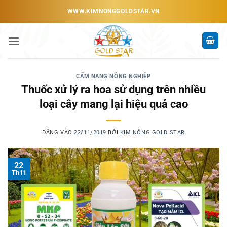
Bỏ
WWW.KIMNONGGOLDSTAR.VN
qua
nội
dung
CẨM NANG NÔNG NGHIỆP
Thuốc xử lý ra hoa sử dụng trên nhiều
loại cây mang lại hiệu quả cao
ĐĂNG VÀO
22/11/2019
BỞI
KIM NÔNG GOLD STAR
22
Th11