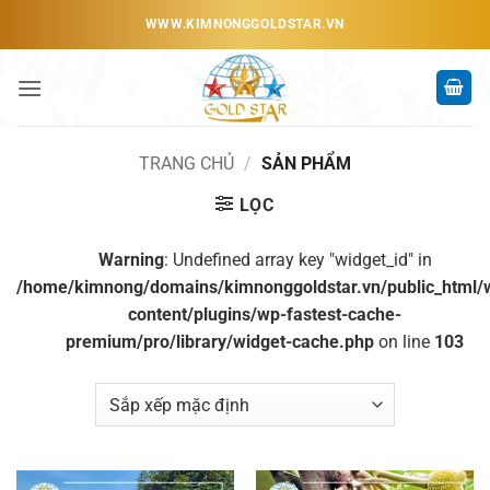
Bỏ
WWW.KIMNONGGOLDSTAR.VN
qua
nội
dung
TRANG CHỦ
/
SẢN PHẨM
LỌC
Warning
: Undefined array key "widget_id" in
/home/kimnong/domains/kimnonggoldstar.vn/public_html/
content/plugins/wp-fastest-cache-
premium/pro/library/widget-cache.php
on line
103