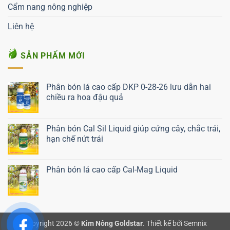
Cẩm nang nông nghiệp
Liên hệ
SẢN PHẨM MỚI
Phân bón lá cao cấp DKP 0-28-26 lưu dẫn hai
chiều ra hoa đậu quả
Liên hệ ngay
Phân bón Cal Sil Liquid giúp cứng cây, chắc trái,
hạn chế nứt trái
Liên hệ ngay
Phân bón lá cao cấp Cal-Mag Liquid
Liên hệ ngay
Copyright 2026 ©
Kim Nông Goldstar
.
Thiết kế bởi Semnix