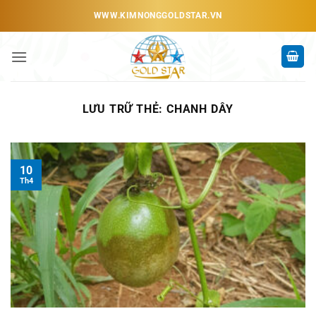
Bỏ
WWW.KIMNONGGOLDSTAR.VN
qua
nội
dung
LƯU TRỮ THẺ:
CHANH DÂY
10
Th4