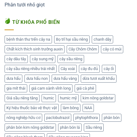
Phân tưới nhỏ giọt
TỪ KHÓA PHỔ BIẾN
bệnh thán thư trến cây na
Bọ trĩ hại sầu riêng
chanh dây
Chất kích thích sinh trưởng auxin
Cây Chôm Chôm
cây có múi
cây dâu tây
cây sung mỹ
cây sầu riêng
cây sầu riêng nhiều trái nhất
Cây xoài
cây đu đủ
cây ổi
dưa hấu
dưa hấu non
dưa hấu vàng
dừa tươi xuất khẩu
gia mít thái
giá cam sành vĩnh long
giá cà phê
Giá sầu riêng tăng
humic
humic mỹ
kim nông goldstar
Ký hiệu thuốc bảo vệ thực vật
làm bông
NAA
nông nghiệp hữu cơ
paclobutrazol
phytophthora
phân bón
phân bón kim nông goldstar
phân bón lá
Sầu riêng