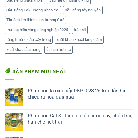
Sầu riêng black thorn
Sầu riêng musang king
Sầu riêng Pak Chong-Khao Yai
sầu riêng tây nguyên
Thuốc kích thích sinh trưởng GA3
thương hiệu vàng nông nghiệp 2025
trái mít
tăng trưởng của cây trồng
xuất khẩu khoai lang giảm
xuất khẩu sầu riêng
ủ phân hữu cơ
SẢN PHẨM MỚI NHẤT
Phân bón lá cao cấp DKP 0-28-26 lưu dẫn hai
chiều ra hoa đậu quả
Liên hệ ngay
Phân bón Cal Sil Liquid giúp cứng cây, chắc trái,
hạn chế nứt trái
Liên hệ ngay