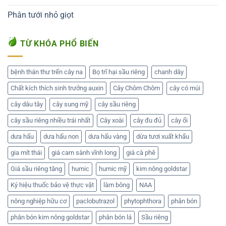
Phân tưới nhỏ giọt
TỪ KHÓA PHỔ BIẾN
bệnh thán thư trến cây na
Bọ trĩ hại sầu riêng
chanh dây
Chất kích thích sinh trưởng auxin
Cây Chôm Chôm
cây có múi
cây dâu tây
cây sung mỹ
cây sầu riêng
cây sầu riêng nhiều trái nhất
Cây xoài
cây đu đủ
cây ổi
dưa hấu
dưa hấu non
dưa hấu vàng
dừa tươi xuất khẩu
gia mít thái
giá cam sành vĩnh long
giá cà phê
Giá sầu riêng tăng
humic
humic mỹ
kim nông goldstar
Ký hiệu thuốc bảo vệ thực vật
làm bông
NAA
nông nghiệp hữu cơ
paclobutrazol
phytophthora
phân bón
phân bón kim nông goldstar
phân bón lá
Sầu riêng