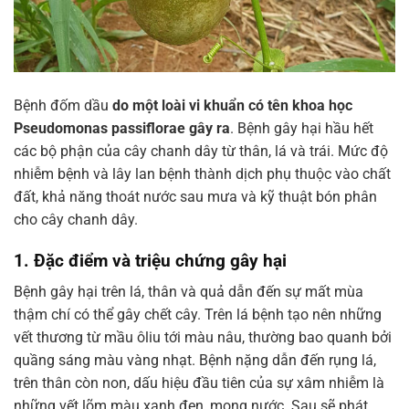
Bệnh đốm dầu
do một loài vi khuẩn có tên khoa học
Pseudomonas passiflorae gây ra
. Bệnh gây hại hầu hết
các bộ phận của cây chanh dây từ thân, lá và trái. Mức độ
nhiễm bệnh và lây lan bệnh thành dịch phụ thuộc vào chất
đất, khả năng thoát nước sau mưa và kỹ thuật bón phân
cho cây chanh dây.
1. Đặc điểm và triệu chứng gây hại
Bệnh gây hại trên lá, thân và quả dẫn đến sự mất mùa
thậm chí có thể gây chết cây. Trên lá bệnh tạo nên những
vết thương từ mầu ôliu tới màu nâu, thường bao quanh bởi
quầng sáng màu vàng nhạt. Bệnh nặng dẫn đến rụng lá,
trên thân còn non, dấu hiệu đầu tiên của sự xâm nhiễm là
những vết lõm màu xanh đen, mọng nước. Sau sẽ phát