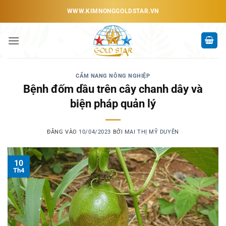
Bỏ
WWW.KIMNONGGOLDSTAR.VN
qua
nội
dung
CẨM NANG NÔNG NGHIỆP
Bệnh đốm dầu trên cây chanh dây và
biện pháp quản lý
ĐĂNG VÀO
10/04/2023
BỞI
MAI THỊ MỸ DUYÊN
10
Th4