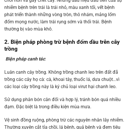
chồi non và gây chết cây. Những dấu hiệu đầu tiên của sự
nhiễm bệnh trên trái là trái nhỏ, màu xanh tối, vết bệnh
phát triển thành những vòng tròn, thô nhám, mảng lốm
đốm mọng nước, làm trái rụng sớm và thối trái. Bệnh
thường bị vào mùa khô.
2. Biện pháp phòng trừ bệnh đốm dầu trên cây
trồng
Biện pháp canh tác
:
Luân canh cây trồng. Không trồng chanh leo trên đất đã
trồng các cây họ cà: cà, khoai tây, thuốc lá, dưa chuột…vì
các loại cây trồng này là ký chủ loại virut hại chanh leo.
Sử dụng phân bón cân đối và hợp lý, tránh bón quá nhiều
đạm. Đặc biệt là trong điều kiện mùa mưa.
Vệ sinh đồng ruộng, phòng trừ các nguyên nhân lây nhiễm.
Thường xuyên cắt tỉa chồi, lá bệnh, quả bệnh và đem tiêu