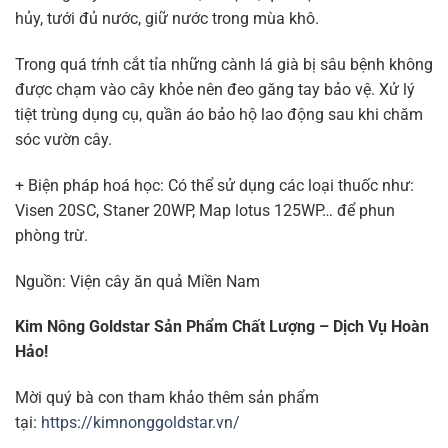
hủy, tưới đủ nước, giữ nước trong mùa khô.
Trong quá tŕnh cắt tỉa những cành lá già bị sâu bệnh không
được chạm vào cây khỏe nên đeo găng tay bảo vệ. Xử lý
tiệt trùng dụng cụ, quần áo bảo hộ lao động sau khi chăm
sóc vườn cây.
+ Biện pháp hoá học: Có thể sử dụng các loại thuốc như:
Visen 20SC, Staner 20WP, Map lotus 125WP… để phun
phòng trừ.
Nguồn: Viện cây ăn quả Miền Nam
Kim Nông Goldstar Sản Phẩm Chất Lượng – Dịch Vụ Hoàn
Hảo!
Mời quý bà con tham khảo thêm sản phẩm
tại:
https://kimnonggoldstar.vn/