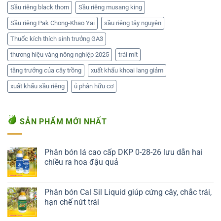
Sầu riêng black thorn
Sầu riêng musang king
Sầu riêng Pak Chong-Khao Yai
sầu riêng tây nguyên
Thuốc kích thích sinh trưởng GA3
thương hiệu vàng nông nghiệp 2025
trái mít
tăng trưởng của cây trồng
xuất khẩu khoai lang giảm
xuất khẩu sầu riêng
ủ phân hữu cơ
SẢN PHẨM MỚI NHẤT
Phân bón lá cao cấp DKP 0-28-26 lưu dẫn hai
chiều ra hoa đậu quả
Liên hệ ngay
Phân bón Cal Sil Liquid giúp cứng cây, chắc trái,
hạn chế nứt trái
Liên hệ ngay