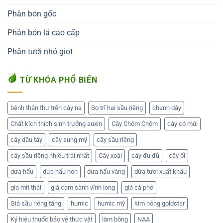
Phân bón gốc
Phân bón lá cao cấp
Phân tưới nhỏ giọt
TỪ KHÓA PHỔ BIẾN
bệnh thán thư trến cây na
Bọ trĩ hại sầu riêng
chanh dây
Chất kích thích sinh trưởng auxin
Cây Chôm Chôm
cây có múi
cây dâu tây
cây sung mỹ
cây sầu riêng
cây sầu riêng nhiều trái nhất
Cây xoài
cây đu đủ
cây ổi
dưa hấu
dưa hấu non
dưa hấu vàng
dừa tươi xuất khẩu
gia mít thái
giá cam sành vĩnh long
giá cà phê
Giá sầu riêng tăng
humic
humic mỹ
kim nông goldstar
Ký hiệu thuốc bảo vệ thực vật
làm bông
NAA