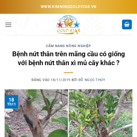
Bỏ
WWW.KIMNONGGOLDSTAR.VN
qua
nội
dung
CẨM NANG NÔNG NGHIỆP
Bệnh nứt thân trên mãng cầu có giống
với bệnh nứt thân xì mủ cây khác ?
ĐĂNG VÀO
18/11/2019
BỞI
ĐỖ NGỌC THÚY
18
Th11