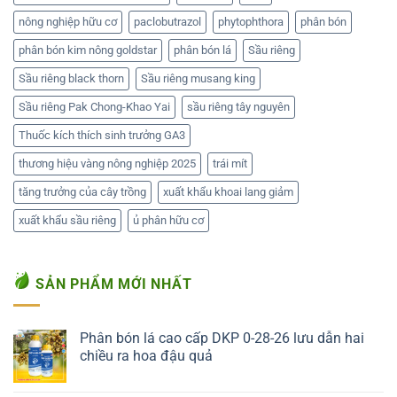
nông nghiệp hữu cơ
paclobutrazol
phytophthora
phân bón
phân bón kim nông goldstar
phân bón lá
Sầu riêng
Sầu riêng black thorn
Sầu riêng musang king
Sầu riêng Pak Chong-Khao Yai
sầu riêng tây nguyên
Thuốc kích thích sinh trưởng GA3
thương hiệu vàng nông nghiệp 2025
trái mít
tăng trưởng của cây trồng
xuất khẩu khoai lang giảm
xuất khẩu sầu riêng
ủ phân hữu cơ
SẢN PHẨM MỚI NHẤT
Phân bón lá cao cấp DKP 0-28-26 lưu dẫn hai
chiều ra hoa đậu quả
Liên hệ ngay