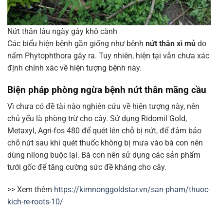
Nứt thân lâu ngày gây khô cành
Các biểu hiện bệnh gần giống như bệnh
nứt thân xì mủ
do
nấm Phytophthora gây ra. Tuy nhiên, hiện tại vẫn chưa xác
định chính xác về hiện tượng bệnh này.
Biện pháp phòng ngừa bệnh nứt thân mãng cầu
Vì chưa có đề tài nào nghiên cứu về hiện tượng này, nên
chủ yếu là phòng trừ cho cây. Sử dụng Ridomil Gold,
Metaxyl, Agri-fos 480 để quét lên chỗ bị nứt, để đảm bảo
chỗ nứt sau khi quét thuốc không bị mưa vào bà con nên
dùng nilong buộc lại. Bà con nên sử dụng các sản phẩm
tưới gốc để tăng cường sức đề kháng cho cây.
>> Xem thêm
https://kimnonggoldstar.vn/san-pham/thuoc-
kich-re-roots-10/