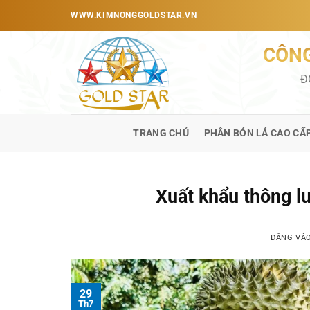
Bỏ
WWW.KIMNONGGOLDSTAR.VN
qua
nội
CÔNG
dung
Đ
TRANG CHỦ
PHÂN BÓN LÁ CAO CẤ
Xuất khẩu thông lu
ĐĂNG VÀ
29
Th7