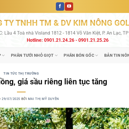
 TY TNHH TM & DV KIM NÔNG GO
C: Lầu 4 Toà nhà Visland 1812 - 1814 Võ Văn Kiệt, P. An Lạc, T
Hotline: 0901.21.24.26 - 0901.21.25.26
P
PHÂN TƯỚI NHỎ GIỌT
PHÂN BÓN GỐC
BẢN TIN NÔ
TIN TỨC THỊ TRƯỜNG
ồng, giá sầu riêng liên tục tăng
O
29/07/2025
BỞI
MAI THỊ MỸ DUYÊN