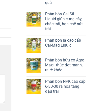
quả
Liên hệ ngay
Phân bón Cal Sil
Liquid giúp cứng cây,
chắc trái, hạn chế nứt
trái
Liên hệ ngay
Phân bón lá cao cấp
Cal-Mag Liquid
Liên hệ ngay
Phân bón hữu cơ Agro
Max+ thúc đọt mạnh,
ra rễ khỏe
Liên hệ ngay
Phân bón NPK cao cấp
6-30-30 ra hoa tăng
đậu trái
Liên hệ ngay