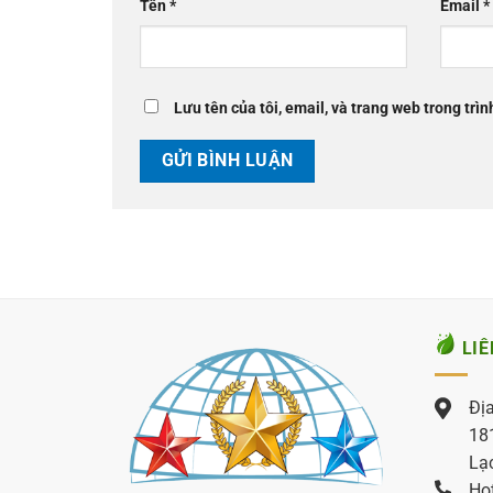
Tên
*
Email
*
Lưu tên của tôi, email, và trang web trong trìn
LIÊ
Địa
181
Lạ
Hot