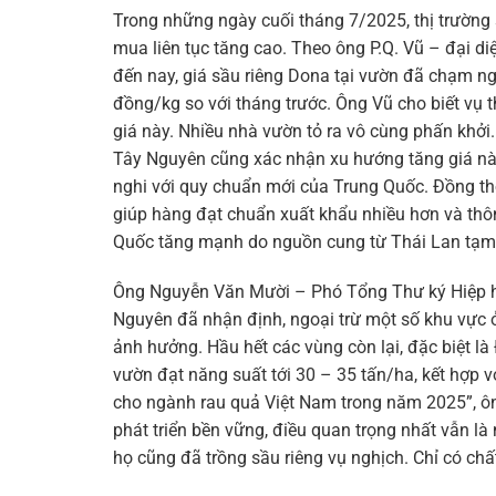
Trong những ngày cuối tháng 7/2025, thị trường 
mua liên tục tăng cao. Theo ông P.Q. Vũ – đại d
đến nay, giá sầu riêng Dona tại vườn đã chạm 
đồng/kg so với tháng trước. Ông Vũ cho biết vụ t
giá này. Nhiều nhà vườn tỏ ra vô cùng phấn khởi
Tây Nguyên cũng xác nhận xu hướng tăng giá này
nghi với quy chuẩn mới của Trung Quốc. Đồng th
giúp hàng đạt chuẩn xuất khẩu nhiều hơn và thô
Quốc tăng mạnh do nguồn cung từ Thái Lan tạm 
Ông Nguyễn Văn Mười – Phó Tổng Thư ký Hiệp hộ
Nguyên đã nhận định, ngoại trừ một số khu vực 
ảnh hưởng. Hầu hết các vùng còn lại, đặc biệt là
vườn đạt năng suất tới 30 – 35 tấn/ha, kết hợp v
cho ngành rau quả Việt Nam trong năm 2025”, ôn
phát triển bền vững, điều quan trọng nhất vẫn là
họ cũng đã trồng sầu riêng vụ nghịch. Chỉ có chất