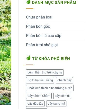
DANH MỤC SẢN PHẨM
Chưa phân loại
Phân bón gốc
Phân bón lá cao cấp
Phân tưới nhỏ giọt
TỪ KHÓA PHỔ BIẾN
bệnh thán thư trến cây na
Bọ trĩ hại sầu riêng
chanh dây
Chất kích thích sinh trưởng auxin
Cây Chôm Chôm
cây có múi
cây dâu tây
cây sung mỹ