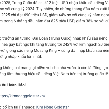
6/2025, Trung Quốc đã chi 412 triệu USD nhập khẩu sầu riêng Vi
so với cùng kỳ 2024. Tuy nhiên, do những tháng đầu năm xuất
 2025 chỉ đạt 690 triệu USD, giảm 44% so với cùng kỳ năm ngoá
m trong 6 tháng đầu năm đạt 825 triệu USD, giảm 38% so với c
ng trưởng ấn tượng. Đài Loan (Trung Quốc) nhập khẩu sầu riêng 
nea gây bất ngờ khi tăng trưởng tới 242% với kim ngạch 20 tri
g với giống sầu riêng Musang King – cũng đã nhập khẩu sầu riên
trường nhập khẩu lớn nhất.
tăng không chỉ mang lại niềm vui cho nhà vườn. à còn là động lực
g tầm thương hiệu sầu riêng Việt Nam trên thị trường quốc tế.
h Vụ Hoàn Hảo!
ttps://kimnonggoldstar.vn/
c bổ ích tại Fanpage:
Kim Nông Goldstar