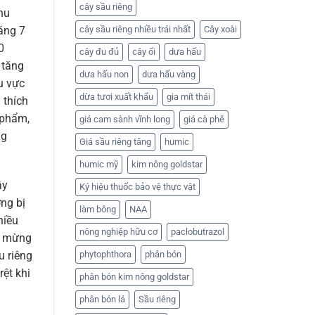
cây sầu riêng
hu
áng 7
cây sầu riêng nhiều trái nhất
Cây xoài
0
cây đu đủ
cây ổi
dưa hấu
 tăng
dưa hấu non
dưa hấu vàng
u vực
dừa tươi xuất khẩu
gia mít thái
 thích
 phẩm,
giá cam sành vĩnh long
giá cà phê
ng
Giá sầu riêng tăng
humic
humic mỹ
kim nông goldstar
ây
Ký hiệu thuốc bảo vệ thực vật
ng bị
làm bông
NAA
hiều
nông nghiệp hữu cơ
paclobutrazol
ng mừng
phytophthora
phân bón
u riêng
rệt khi
phân bón kim nông goldstar
phân bón lá
Sầu riêng