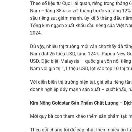
Theo số liệu từ Cục Hải quan, riêng trong tháng 
Nam – tăng 38% so với tháng trước và tăng 12% 
sầu riêng sụt giảm mạnh. ũy kế 6 tháng đầu năm
Tổng kim ngạch xuất khẩu sầu riêng của Việt Na
2024.
Dù vậy, nhiều thị trường mới vẫn cho thấy đà tă
Nam đạt 26 triệu USD, tăng 124%. Papua New Gui
USD. Đặc biệt, Malaysia – quốc gia vốn nổi tiến
Nam với giá trị 1,1 triệu USD, lọt vào top 10 thị 
Với diễn biến thị trường hiện tại, giá sầu riêng 
doanh nghiệp đẩy mạnh sản xuất – xuất khẩu, nân
Kim Nông Goldstar Sản Phẩm Chất Lượng – Dịc
Mời quý bà con tham khảo thêm sản phẩm tại:
h
Theo dõi chúng tôi để cập nhật thêm nhiều tin tứ