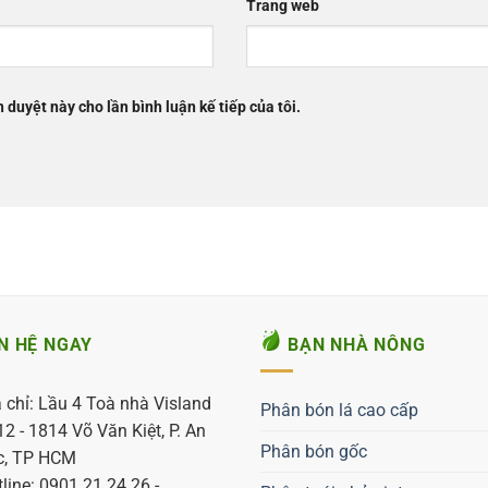
Trang web
h duyệt này cho lần bình luận kế tiếp của tôi.
N HỆ NGAY
BẠN NHÀ NÔNG
 chỉ: Lầu 4 Toà nhà Visland
Phân bón lá cao cấp
2 - 1814 Võ Văn Kiệt, P. An
Phân bón gốc
c, TP HCM
line: 0901.21.24.26 -