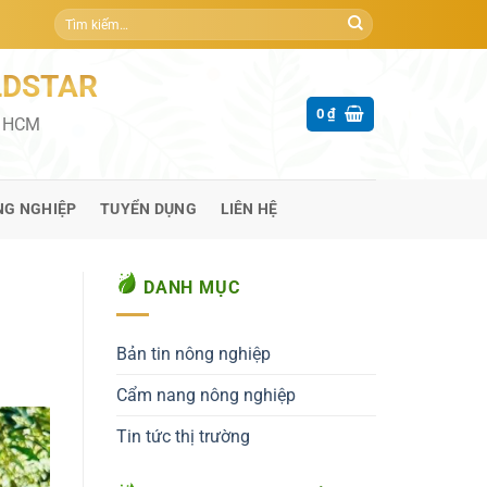
Tìm
kiếm:
LDSTAR
0
₫
P HCM
NG NGHIỆP
TUYỂN DỤNG
LIÊN HỆ
DANH MỤC
Bản tin nông nghiệp
Cẩm nang nông nghiệp
Tin tức thị trường