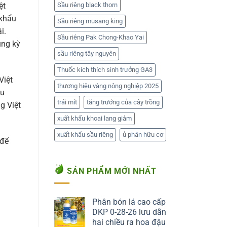
Sầu riêng black thorn
ệt
 khẩu
Sầu riêng musang king
i.
Sầu riêng Pak Chong-Khao Yai
ùng kỳ
sầu riêng tây nguyên
Thuốc kích thích sinh trưởng GA3
Việt
thương hiệu vàng nông nghiệp 2025
ệu
trái mít
tăng trưởng của cây trồng
g Việt
xuất khẩu khoai lang giảm
xuất khẩu sầu riêng
ủ phân hữu cơ
 để
SẢN PHẨM MỚI NHẤT
Phân bón lá cao cấp
DKP 0-28-26 lưu dẫn
hai chiều ra hoa đậu