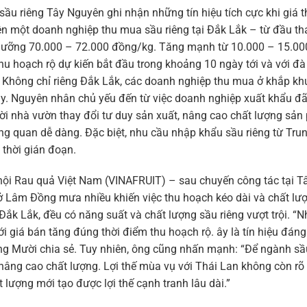
sầu riêng Tây Nguyên ghi nhận những tín hiệu tích cực khi giá t
iện một doanh nghiệp thu mua sầu riêng tại Đắk Lắk – từ đầu th
ngưỡng 70.000 – 72.000 đồng/kg. Tăng mạnh từ 10.000 – 15.00
hu hoạch rộ dự kiến bắt đầu trong khoảng 10 ngày tới và với đà
. Không chỉ riêng Đắk Lắk, các doanh nghiệp thu mua ở khắp kh
. Nguyên nhân chủ yếu đến từ việc doanh nghiệp xuất khẩu đã
ời nhà vườn thay đổi tư duy sản xuất, nâng cao chất lượng sản
ng quan dễ dàng. Đặc biệt, nhu cầu nhập khẩu sầu riêng từ Tru
thời gián đoạn.
i Rau quả Việt Nam (VINAFRUIT) – sau chuyến công tác tại T
ở Lâm Đồng mưa nhiều khiến việc thu hoạch kéo dài và chất lượ
 Đắk Lắk, đều có năng suất và chất lượng sầu riêng vượt trội. “N
ới giá bán tăng đúng thời điểm thu hoạch rộ. ây là tín hiệu đá
g Mười chia sẻ. Tuy nhiên, ông cũng nhấn mạnh: “Để ngành sầ
 nâng cao chất lượng. Lợi thế mùa vụ với Thái Lan không còn rõ 
 lượng mới tạo được lợi thế cạnh tranh lâu dài.”