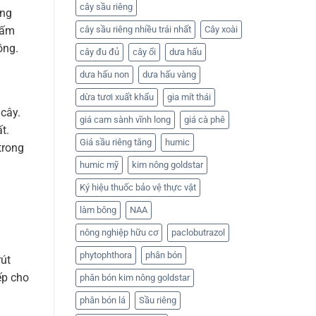
cây sầu riêng
ững
nấm
cây sầu riêng nhiều trái nhất
Cây xoài
ồng.
cây đu đủ
cây ổi
dưa hấu
dưa hấu non
dưa hấu vàng
dừa tươi xuất khẩu
gia mít thái
 cây.
giá cam sành vĩnh long
giá cà phê
t.
Giá sầu riêng tăng
humic
trong
humic mỹ
kim nông goldstar
Ký hiệu thuốc bảo vệ thực vật
làm bông
NAA
nông nghiệp hữu cơ
paclobutrazol
phytophthora
phân bón
rút
ếp cho
phân bón kim nông goldstar
phân bón lá
Sầu riêng