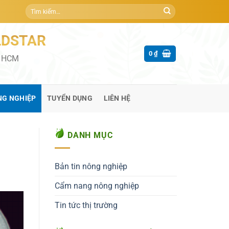
Tìm
kiếm:
LDSTAR
0
₫
P HCM
NG NGHIỆP
TUYỂN DỤNG
LIÊN HỆ
DANH MỤC
Bản tin nông nghiệp
Cẩm nang nông nghiệp
Tin tức thị trường