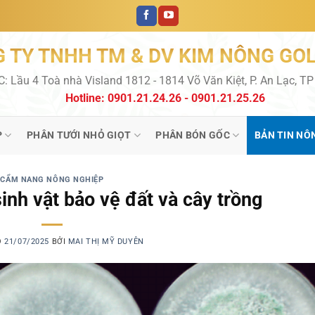
 TY TNHH TM & DV KIM NÔNG GO
C: Lầu 4 Toà nhà Visland 1812 - 1814 Võ Văn Kiệt, P. An Lạc, T
Hotline: 0901.21.24.26 - 0901.21.25.26
P
PHÂN TƯỚI NHỎ GIỌT
PHÂN BÓN GỐC
BẢN TIN NÔ
CẨM NANG NÔNG NGHIỆP
inh vật bảo vệ đất và cây trồng
O
21/07/2025
BỞI
MAI THỊ MỸ DUYÊN