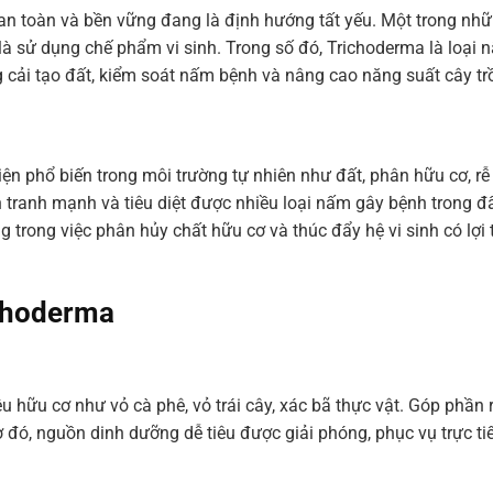
 an toàn và bền vững đang là định hướng tất yếu. Một trong nh
là sử dụng chế phẩm vi sinh. Trong số đó, Trichoderma là loại 
 cải tạo đất, kiểm soát nấm bệnh và nâng cao năng suất cây tr
ện phổ biến trong môi trường tự nhiên như đất, phân hữu cơ, rễ
 tranh mạnh và tiêu diệt được nhiều loại nấm gây bệnh trong đấ
g trong việc phân hủy chất hữu cơ và thúc đẩy hệ vi sinh có lợi 
ichoderma
 hữu cơ như vỏ cà phê, vỏ trái cây, xác bã thực vật. Góp phần 
 đó, nguồn dinh dưỡng dễ tiêu được giải phóng, phục vụ trực ti