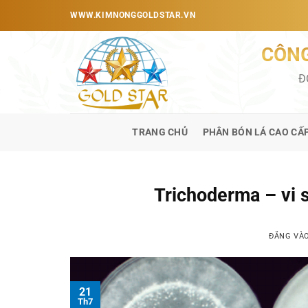
Bỏ
WWW.KIMNONGGOLDSTAR.VN
qua
nội
CÔNG
dung
Đ
TRANG CHỦ
PHÂN BÓN LÁ CAO CẤ
Trichoderma – vi s
ĐĂNG VÀ
21
Th7