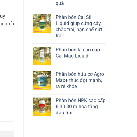
quả
Liên hệ ngay
quy
Phân bón Cal Sil
Liquid giúp cứng cây,
ớng đến
chắc trái, hạn chế nứt
trái
Liên hệ ngay
Phân bón lá cao cấp
Cal-Mag Liquid
Liên hệ ngay
Phân bón hữu cơ Agro
Max+ thúc đọt mạnh,
ra rễ khỏe
Liên hệ ngay
Phân bón NPK cao cấp
6-30-30 ra hoa tăng
đậu trái
Liên hệ ngay