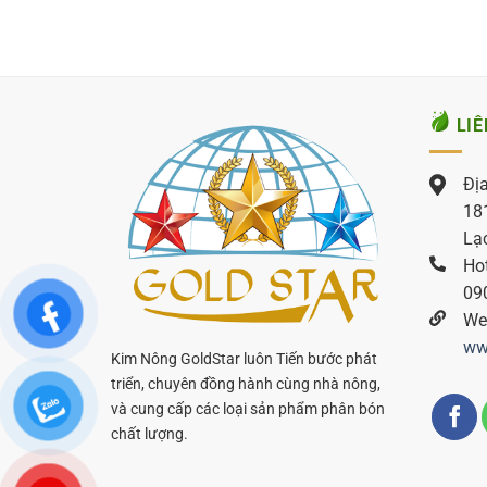
LIÊ
Địa
181
Lạ
Hot
09
Web
ww
Kim Nông GoldStar luôn Tiến bước phát
triển, chuyên đồng hành cùng nhà nông,
và cung cấp các loại sản phẩm phân bón
chất lượng.