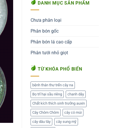
DANH MỤC SẢN PHẨM
Chưa phân loại
Phân bón gốc
Phân bón lá cao cấp
Phân tưới nhỏ giọt
TỪ KHÓA PHỔ BIẾN
bệnh thán thư trến cây na
Bọ trĩ hại sầu riêng
chanh dây
Chất kích thích sinh trưởng auxin
Cây Chôm Chôm
cây có múi
cây dâu tây
cây sung mỹ