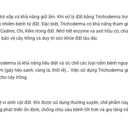
 tơi xốp và khả năng giữ ẩm. Khi xử lý đất bằng Trichoderma trư
bị nhiễm bệnh từ đất. Đặc biệt, Trichoderma có khả năng tham g
 Cadimi, Chì, Kẽm trong đất. Nhờ tiết enzyme và axit hữu cơ, ch
 bảo vệ cây trồng và duy trì sức khỏe đất lâu dài.
oderma là khả năng tiêu diệt và ức chế các loại nấm bệnh nguy
m (gây héo xanh, vàng lá, thối rễ)… Việc sử dụng Trichoderma g
cho cây trồng.
 vi sinh vật đất. Khi được sử dụng thường xuyên, chế phẩm nà
g phát triển ổn định, chống chịu sâu bệnh tốt hơn và gia tăng n