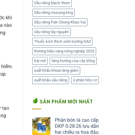
Sầu riêng black thorn
Sầu riêng musang king
ớc khi
Sầu riêng Pak Chong-Khao Yai
ia vào
sầu riêng tây nguyên
úng
Thuốc kích thích sinh trưởng GA3
thương hiệu vàng nông nghiệp 2025
trái mít
tăng trưởng của cây trồng
 hiểm.
xuất khẩu khoai lang giảm
iúp
xuất khẩu sầu riêng
ủ phân hữu cơ
SẢN PHẨM MỚI NHẤT
y tạo
ăng
Phân bón lá cao cấp
DKP 0-28-26 lưu dẫn
hai chiều ra hoa đậu