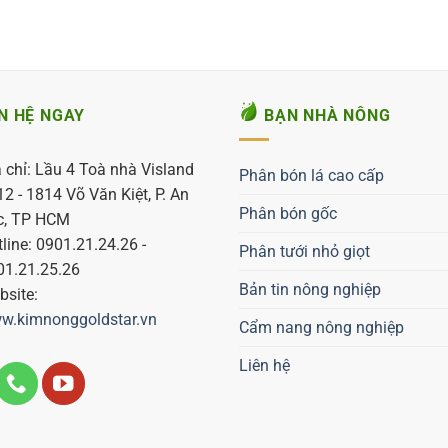
N HỆ NGAY
BẠN NHÀ NÔNG
 chỉ: Lầu 4 Toà nhà Visland
Phân bón lá cao cấp
2 - 1814 Võ Văn Kiệt, P. An
Phân bón gốc
c, TP HCM
line: 0901.21.24.26 -
Phân tưới nhỏ giọt
01.21.25.26
Bản tin nông nghiệp
site:
w.kimnonggoldstar.vn
Cẩm nang nông nghiệp
Liên hệ