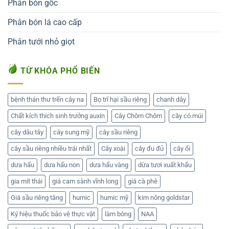
Phân bón gốc
Phân bón lá cao cấp
Phân tưới nhỏ giọt
TỪ KHÓA PHỔ BIẾN
bệnh thán thư trến cây na
Bọ trĩ hại sầu riêng
chanh dây
Chất kích thích sinh trưởng auxin
Cây Chôm Chôm
cây có múi
cây dâu tây
cây sung mỹ
cây sầu riêng
cây sầu riêng nhiều trái nhất
Cây xoài
cây đu đủ
cây ổi
dưa hấu
dưa hấu non
dưa hấu vàng
dừa tươi xuất khẩu
gia mít thái
giá cam sành vĩnh long
giá cà phê
Giá sầu riêng tăng
humic
humic mỹ
kim nông goldstar
Ký hiệu thuốc bảo vệ thực vật
làm bông
NAA