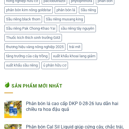
nông nghiệp hữu cơ
paclobutrazol
phytophthora
phân bón
phân bón kim nông goldstar
phân bón lá
Sầu riêng
Sầu riêng black thorn
Sầu riêng musang king
Sầu riêng Pak Chong-Khao Yai
sầu riêng tây nguyên
Thuốc kích thích sinh trưởng GA3
thương hiệu vàng nông nghiệp 2025
trái mít
tăng trưởng của cây trồng
xuất khẩu khoai lang giảm
xuất khẩu sầu riêng
ủ phân hữu cơ
SẢN PHẨM MỚI NHẤT
Phân bón lá cao cấp DKP 0-28-26 lưu dẫn hai
chiều ra hoa đậu quả
Liên hệ ngay
Phân bón Cal Sil Liquid giúp cứng cây, chắc trái,