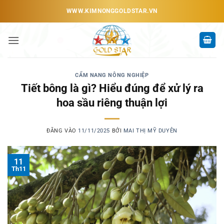
Bỏ
WWW.KIMNONGGOLDSTAR.VN
qua
nội
dung
CẨM NANG NÔNG NGHIỆP
Tiết bông là gì? Hiểu đúng để xử lý ra
hoa sầu riêng thuận lợi
ĐĂNG VÀO
11/11/2025
BỞI
MAI THỊ MỸ DUYÊN
11
Th11