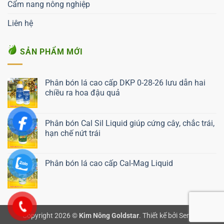
Cẩm nang nông nghiệp
Liên hệ
SẢN PHẨM MỚI
Phân bón lá cao cấp DKP 0-28-26 lưu dẫn hai
chiều ra hoa đậu quả
Liên hệ ngay
Phân bón Cal Sil Liquid giúp cứng cây, chắc trái,
hạn chế nứt trái
Liên hệ ngay
Phân bón lá cao cấp Cal-Mag Liquid
Liên hệ ngay
Copyright 2026 ©
Kim Nông Goldstar
.
Thiết kế bởi Semnix