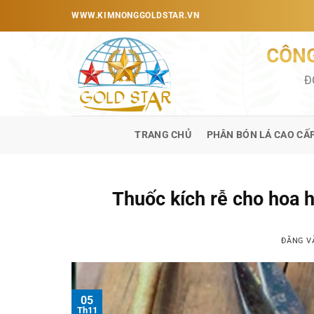
Bỏ
WWW.KIMNONGGOLDSTAR.VN
qua
nội
CÔNG
dung
Đ
TRANG CHỦ
PHÂN BÓN LÁ CAO CẤ
Thuốc kích rễ cho hoa 
ĐĂNG 
05
Th11