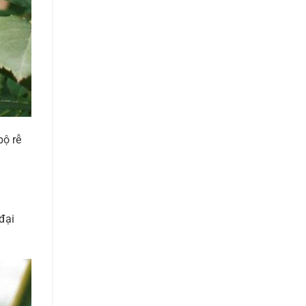
bộ rễ
đại