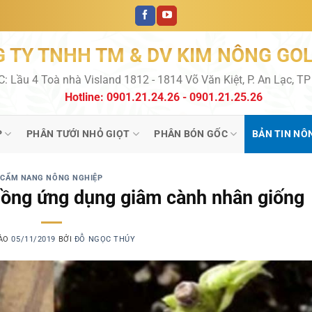
 TY TNHH TM & DV KIM NÔNG GO
C: Lầu 4 Toà nhà Visland 1812 - 1814 Võ Văn Kiệt, P. An Lạc, T
Hotline: 0901.21.24.26 - 0901.21.25.26
P
PHÂN TƯỚI NHỎ GIỌT
PHÂN BÓN GỐC
BẢN TIN NÔ
CẨM NANG NÔNG NGHIỆP
hồng ứng dụng giâm cành nhân giống
VÀO
05/11/2019
BỞI
ĐỖ NGỌC THÚY