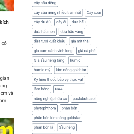
cây sầu riêng
cây sầu riêng nhiều trái nhất
Cây xoài
kích
cây đu đủ
cây ổi
dưa hấu
dưa hấu non
dưa hấu vàng
dừa tươi xuất khẩu
gia mít thái
 có
giá cam sành vĩnh long
giá cà phê
Giá sầu riêng tăng
humic
humic mỹ
kim nông goldstar
 gian
Ký hiệu thuốc bảo vệ thực vật
dùng
làm bông
NAA
 cm và
nông nghiệp hữu cơ
paclobutrazol
làm
phytophthora
phân bón
phân bón kim nông goldstar
phân bón lá
Sầu riêng