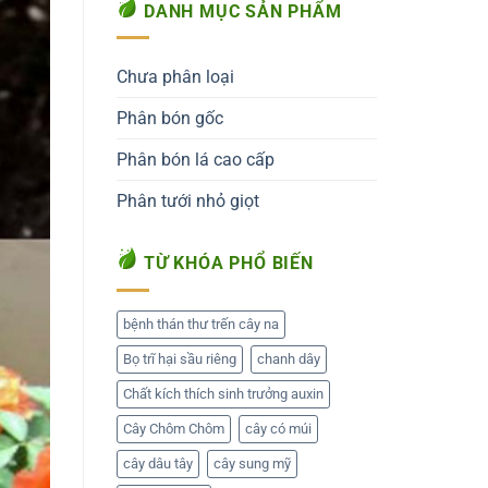
DANH MỤC SẢN PHẨM
Chưa phân loại
Phân bón gốc
Phân bón lá cao cấp
Phân tưới nhỏ giọt
TỪ KHÓA PHỔ BIẾN
bệnh thán thư trến cây na
Bọ trĩ hại sầu riêng
chanh dây
Chất kích thích sinh trưởng auxin
Cây Chôm Chôm
cây có múi
cây dâu tây
cây sung mỹ