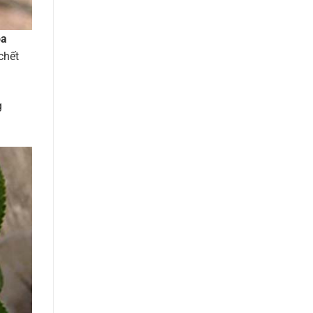
oa
chết
g