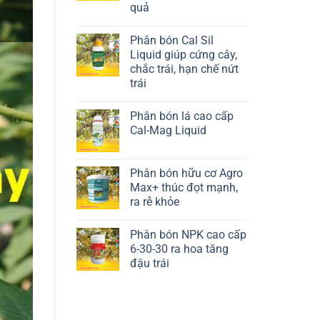
quả
Liên hệ ngay
Phân bón Cal Sil
Liquid giúp cứng cây,
chắc trái, hạn chế nứt
trái
Liên hệ ngay
Phân bón lá cao cấp
Cal-Mag Liquid
Liên hệ ngay
Phân bón hữu cơ Agro
Max+ thúc đọt mạnh,
ra rễ khỏe
Liên hệ ngay
Phân bón NPK cao cấp
6-30-30 ra hoa tăng
đậu trái
Liên hệ ngay