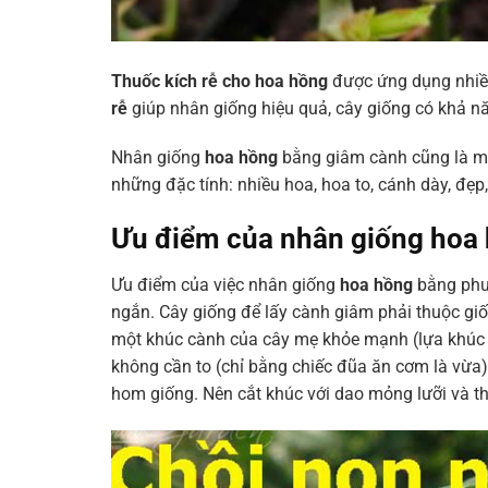
Thuốc kích rễ cho hoa hồng
được ứng dụng nhiề
rễ
giúp nhân giống hiệu quả, cây giống có khả nă
Nhân giống
hoa hồng
bằng giâm cành cũng là mộ
những đặc tính: nhiều hoa, hoa to, cánh dày, đẹp
Ưu điểm của nhân giống hoa
Ưu điểm của việc nhân giống
hoa hồng
bằng phươ
ngắn. Cây giống để lấy cành giâm phải thuộc gi
một khúc cành của cây mẹ khỏe mạnh (lựa khúc 
không cần to (chỉ bằng chiếc đũa ăn cơm là vừa)
hom giống. Nên cắt khúc với dao mỏng lưỡi và thật