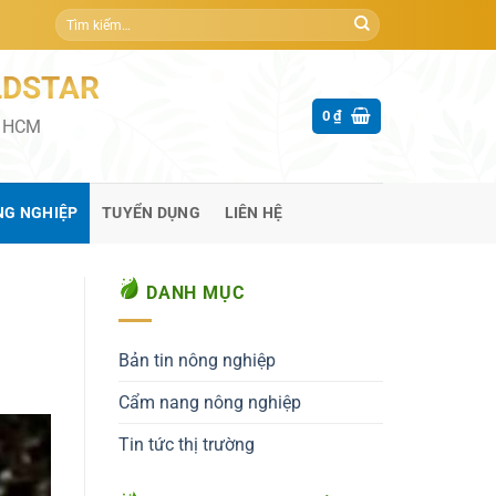
Tìm
kiếm:
LDSTAR
0
₫
P HCM
NG NGHIỆP
TUYỂN DỤNG
LIÊN HỆ
DANH MỤC
Bản tin nông nghiệp
Cẩm nang nông nghiệp
Tin tức thị trường