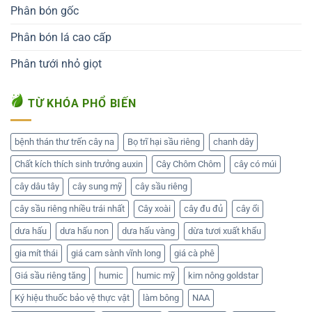
Phân bón gốc
Phân bón lá cao cấp
Phân tưới nhỏ giọt
TỪ KHÓA PHỔ BIẾN
bệnh thán thư trến cây na
Bọ trĩ hại sầu riêng
chanh dây
Chất kích thích sinh trưởng auxin
Cây Chôm Chôm
cây có múi
cây dâu tây
cây sung mỹ
cây sầu riêng
cây sầu riêng nhiều trái nhất
Cây xoài
cây đu đủ
cây ổi
dưa hấu
dưa hấu non
dưa hấu vàng
dừa tươi xuất khẩu
gia mít thái
giá cam sành vĩnh long
giá cà phê
Giá sầu riêng tăng
humic
humic mỹ
kim nông goldstar
Ký hiệu thuốc bảo vệ thực vật
làm bông
NAA