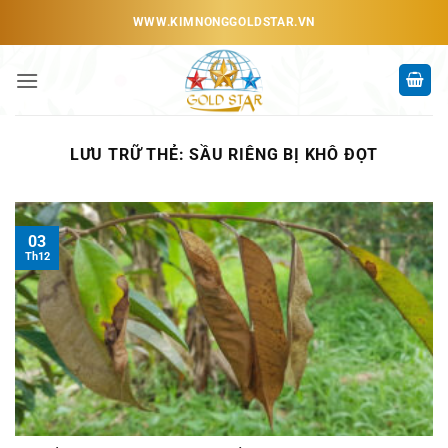
Bỏ
WWW.KIMNONGGOLDSTAR.VN
qua
nội
dung
LƯU TRỮ THẺ:
SẦU RIÊNG BỊ KHÔ ĐỌT
03
Th12