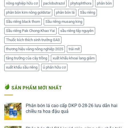
nông nghiệp hữu cơ
paclobutrazol
phytophthora
phân bón
phân bón kim nông goldstar
phân bón lá
Sầu riêng
Sầu riêng black thorn
Sầu riêng musang king
Sầu riêng Pak Chong-Khao Yai
sầu riêng tây nguyên
Thuốc kích thích sinh trưởng GA3
thương hiệu vàng nông nghiệp 2025
trái mít
tăng trưởng của cây trồng
xuất khẩu khoai lang giảm
xuất khẩu sầu riêng
ủ phân hữu cơ
SẢN PHẨM MỚI NHẤT
Phân bón lá cao cấp DKP 0-28-26 lưu dẫn hai
chiều ra hoa đậu quả
Liên hệ ngay