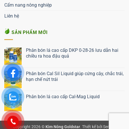
Cẩm nang nông nghiệp
Liên hệ
SẢN PHẨM MỚI
Phân bón lá cao cấp DKP 0-28-26 lưu dẫn hai
chiều ra hoa đậu quả
Liên hệ ngay
Phân bón Cal Sil Liquid giúp cứng cây, chắc trái,
hạn chế nứt trái
Liên hệ ngay
Phân bón lá cao cấp Cal-Mag Liquid
Liên hệ ngay
Copyright 2026 ©
Kim Nông Goldstar
.
Thiết kế bởi Semnix