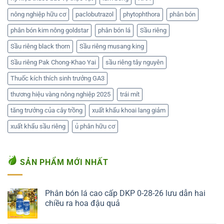
nông nghiệp hữu cơ
paclobutrazol
phytophthora
phân bón
phân bón kim nông goldstar
phân bón lá
Sầu riêng
Sầu riêng black thorn
Sầu riêng musang king
Sầu riêng Pak Chong-Khao Yai
sầu riêng tây nguyên
Thuốc kích thích sinh trưởng GA3
thương hiệu vàng nông nghiệp 2025
trái mít
tăng trưởng của cây trồng
xuất khẩu khoai lang giảm
xuất khẩu sầu riêng
ủ phân hữu cơ
SẢN PHẨM MỚI NHẤT
Phân bón lá cao cấp DKP 0-28-26 lưu dẫn hai
chiều ra hoa đậu quả
Liên hệ ngay