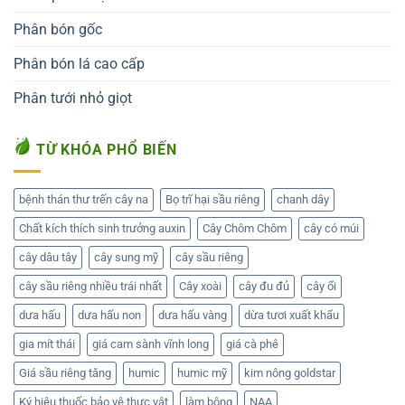
Phân bón gốc
Phân bón lá cao cấp
Phân tưới nhỏ giọt
TỪ KHÓA PHỔ BIẾN
bệnh thán thư trến cây na
Bọ trĩ hại sầu riêng
chanh dây
Chất kích thích sinh trưởng auxin
Cây Chôm Chôm
cây có múi
cây dâu tây
cây sung mỹ
cây sầu riêng
cây sầu riêng nhiều trái nhất
Cây xoài
cây đu đủ
cây ổi
dưa hấu
dưa hấu non
dưa hấu vàng
dừa tươi xuất khẩu
gia mít thái
giá cam sành vĩnh long
giá cà phê
Giá sầu riêng tăng
humic
humic mỹ
kim nông goldstar
Ký hiệu thuốc bảo vệ thực vật
làm bông
NAA