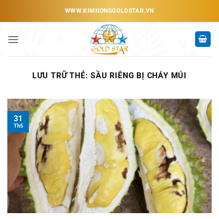
Bỏ
WWW.KIMNONGGOLDSTAR.VN
qua
nội
dung
LƯU TRỮ THẺ:
SẦU RIÊNG BỊ CHÁY MÚI
31
Th5