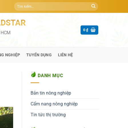
Tìm
kiếm:
LDSTAR
0
₫
P HCM
NG NGHIỆP
TUYỂN DỤNG
LIÊN HỆ
DANH MỤC
Bản tin nông nghiệp
Cẩm nang nông nghiệp
Tin tức thị trường