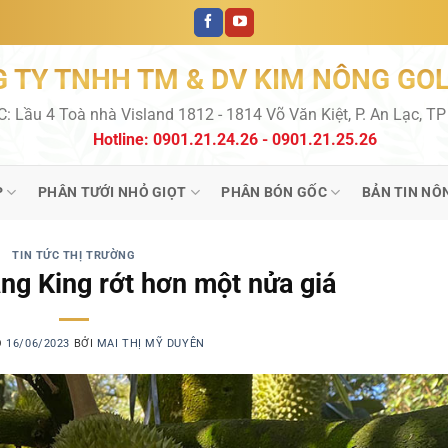
 TY TNHH TM & DV KIM NÔNG GO
C: Lầu 4 Toà nhà Visland 1812 - 1814 Võ Văn Kiệt, P. An Lạc, T
Hotline: 0901.21.24.26 - 0901.21.25.26
P
PHÂN TƯỚI NHỎ GIỌT
PHÂN BÓN GỐC
BẢN TIN NÔ
TIN TỨC THỊ TRƯỜNG
ng King rớt hơn một nửa giá
O
16/06/2023
BỞI
MAI THỊ MỸ DUYÊN