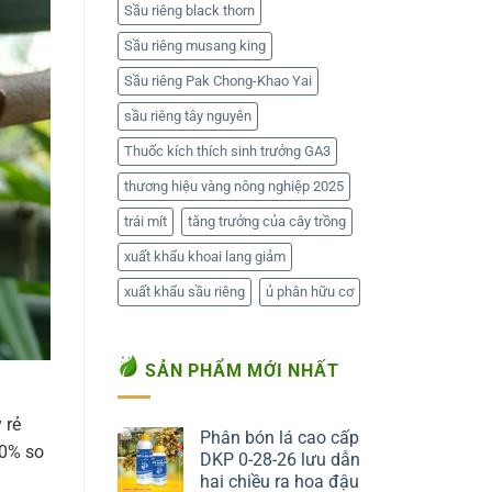
Sầu riêng black thorn
Sầu riêng musang king
Sầu riêng Pak Chong-Khao Yai
sầu riêng tây nguyên
Thuốc kích thích sinh trưởng GA3
thương hiệu vàng nông nghiệp 2025
trái mít
tăng trưởng của cây trồng
xuất khẩu khoai lang giảm
xuất khẩu sầu riêng
ủ phân hữu cơ
SẢN PHẨM MỚI NHẤT
 rẻ
Phân bón lá cao cấp
40% so
DKP 0-28-26 lưu dẫn
hai chiều ra hoa đậu