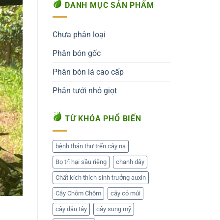
DANH MỤC SẢN PHẨM
Chưa phân loại
Phân bón gốc
Phân bón lá cao cấp
Phân tưới nhỏ giọt
TỪ KHÓA PHỔ BIẾN
bệnh thán thư trến cây na
Bọ trĩ hại sầu riêng
chanh dây
Chất kích thích sinh trưởng auxin
Cây Chôm Chôm
cây có múi
cây dâu tây
cây sung mỹ