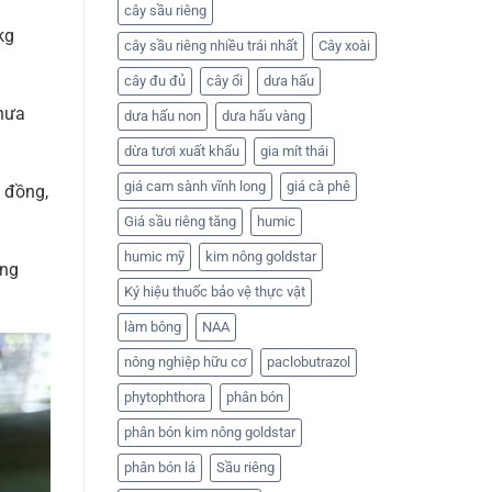
cây sầu riêng
kg
cây sầu riêng nhiều trái nhất
Cây xoài
cây đu đủ
cây ổi
dưa hấu
chưa
dưa hấu non
dưa hấu vàng
dừa tươi xuất khẩu
gia mít thái
giá cam sành vĩnh long
giá cà phê
0 đồng,
Giá sầu riêng tăng
humic
humic mỹ
kim nông goldstar
ăng
Ký hiệu thuốc bảo vệ thực vật
làm bông
NAA
nông nghiệp hữu cơ
paclobutrazol
phytophthora
phân bón
phân bón kim nông goldstar
phân bón lá
Sầu riêng