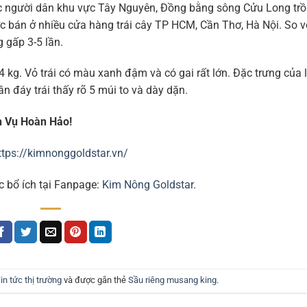
c người dân khu vực Tây Nguyên, Đồng bằng sông Cửu Long trồ
 bán ở nhiều cửa hàng trái cây TP HCM, Cần Thơ, Hà Nội. So v
 gấp 3-5 lần.
 kg. Vỏ trái có màu xanh đậm và có gai rất lớn. Đặc trưng của 
ần đáy trái thấy rõ 5 múi to và dày dặn.
h Vụ Hoàn Hảo!
ttps://kimnonggoldstar.vn/
c bổ ích tại Fanpage:
Kim Nông Goldstar
.
in tức thị trường
và được gắn thẻ
Sầu riêng musang king
.