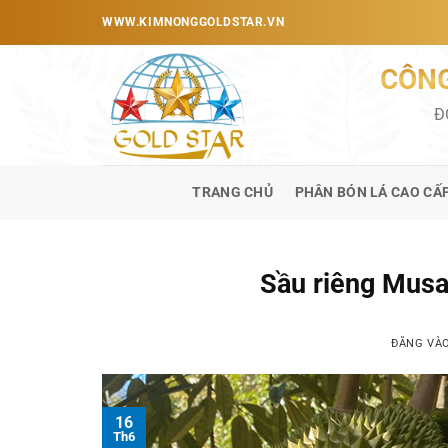
Bỏ
WWW.KIMNONGGOLDSTAR.VN
qua
nội
CÔNG
dung
Đ
TRANG CHỦ
PHÂN BÓN LÁ CAO CẤ
Sầu riêng Musa
ĐĂNG VÀ
16
Th6