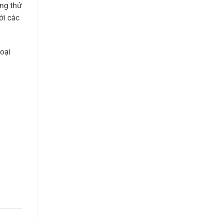
ng thử
ới các
loại