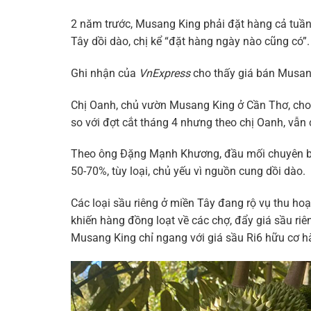
2 năm trước, Musang King phải đặt hàng cả tuần
Tây dồi dào, chị kể “đặt hàng ngày nào cũng có”.
Ghi nhận của
VnExpress
cho thấy giá bán Musan
Chị Oanh, chủ vườn Musang King ở Cần Thơ, cho 
so với đợt cắt tháng 4 nhưng theo chị Oanh, vẫn c
Theo ông Đặng Mạnh Khương, đầu mối chuyên bán
50-70%, tùy loại, chủ yếu vì nguồn cung dồi dào.
Các loại sầu riêng ở miền Tây đang rộ vụ thu ho
khiến hàng đồng loạt về các chợ, đẩy giá sầu ri
Musang King chỉ ngang với giá sầu Ri6 hữu cơ hàn