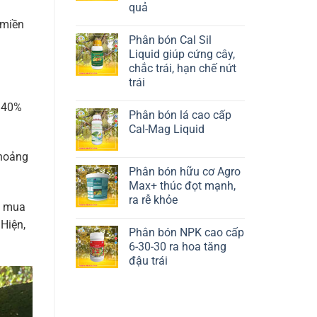
quả
Liên hệ ngay
 miền
Phân bón Cal Sil
Liquid giúp cứng cây,
chắc trái, hạn chế nứt
trái
Liên hệ ngay
m 40%
Phân bón lá cao cấp
Cal-Mag Liquid
Liên hệ ngay
khoảng
Phân bón hữu cơ Agro
Max+ thúc đọt mạnh,
ra rễ khỏe
u mua
Liên hệ ngay
Hiện,
Phân bón NPK cao cấp
6-30-30 ra hoa tăng
đậu trái
Liên hệ ngay