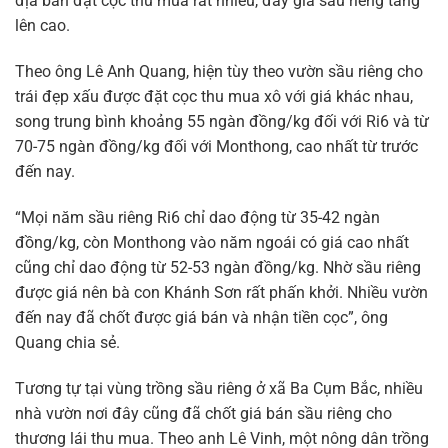
địa bàn đặt cọc thu mua rất nhiều, đẩy giá sầu riêng tăng
lên cao.
Theo ông Lê Anh Quang, hiện tùy theo vườn sầu riêng cho
trái đẹp xấu được đặt cọc thu mua xô với giá khác nhau,
song trung bình khoảng 55 ngàn đồng/kg đối với Ri6 và từ
70-75 ngàn đồng/kg đối với Monthong, cao nhất từ trước
đến nay.
“Mọi năm sầu riêng Ri6 chỉ dao động từ 35-42 ngàn
đồng/kg, còn Monthong vào năm ngoái có giá cao nhất
cũng chỉ dao động từ 52-53 ngàn đồng/kg. Nhờ sầu riêng
được giá nên bà con Khánh Sơn rất phấn khởi. Nhiều vườn
đến nay đã chốt được giá bán và nhận tiền cọc”, ông
Quang chia sẻ.
Tương tự tại vùng trồng sầu riêng ở xã Ba Cụm Bắc, nhiều
nhà vườn nơi đây cũng đã chốt giá bán sầu riêng cho
thương lái thu mua. Theo anh Lê Vinh, một nông dân trồng