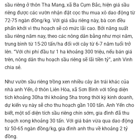
sầu riêng ở thôn Tha Mang, xã Ba Cụm Bắc, hiện giá sầu
riêng được các vườn nhận đặt cọc thu mua xô dao động từ
72-75 ngàn đồng/kg. Với giá sầu riêng này, bà con đều
phấn khởi vì thu hoạch sẽ có mức lãi cao. Bởi năng suất
sầu riêng năm nay, theo các nông dân bằng như mọi năm,
trung bình từ 15-20 tấn/ha đối với cây từ 6-7 năm tuổi trở
lên. “Với chi phí đầu tư 1 ha khoảng 300 triệu, nếu bán giá
trên, nông dân thu hoạch sầu riêng sẽ lãi tiền tỷ”, anh Vinh
chia sẻ.
Như vườn sầu riêng trồng xen nhiều cây ăn trái khác của
nhà anh Yến, ở thôn Liên Hòa, xã Sơn Bình với tổng diện
tích khoảng 30ha thì khoảng 5ha trong thời kỳ kinh doanh,
dự kiến vụ này sẽ cho thu hoạch gần 100 tấn. Anh Yến cho
biết, một số diện tích sầu riêng chín sớm, gia đình đã thu
hoạch xong khoảng 30 tấn. Với giá bán vừa qua dao động
từ 50-65 ngàn đồng/kg, gia đình anh thu về khoảng 2 tỷ
đồng.