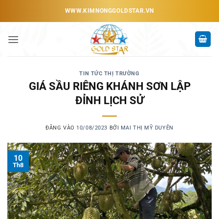
Bỏ
WWW.KIMNONGGOLDSTAR.VN
qua
nội
dung
TIN TỨC THỊ TRƯỜNG
GIÁ SẦU RIÊNG KHÁNH SƠN LẬP
ĐỈNH LỊCH SỬ
ĐĂNG VÀO
10/08/2023
BỞI
MAI THỊ MỸ DUYÊN
10
Th8