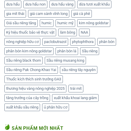
dưa hấu
dưa hấu non
dưa hấu vàng
dừa tươi xuất khẩu
gia mít thái
giá cam sành vĩnh long
giá cà phê
Giá sầu riêng tăng
humic
humic mỹ
kim nông goldstar
Ký hiệu thuốc bảo vệ thực vật
làm bông
NAA
nông nghiệp hữu cơ
paclobutrazol
phytophthora
phân bón
phân bón kim nông goldstar
phân bón lá
Sầu riêng
Sầu riêng black thorn
Sầu riêng musang king
Sầu riêng Pak Chong-Khao Yai
sầu riêng tây nguyên
Thuốc kích thích sinh trưởng GA3
thương hiệu vàng nông nghiệp 2025
trái mít
tăng trưởng của cây trồng
xuất khẩu khoai lang giảm
xuất khẩu sầu riêng
ủ phân hữu cơ
SẢN PHẨM MỚI NHẤT