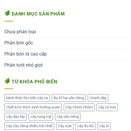
DANH MỤC SẢN PHẨM
Chưa phân loại
Phân bón gốc
Phân bón lá cao cấp
Phân tưới nhỏ giọt
TỪ KHÓA PHỔ BIẾN
bệnh thán thư trến cây na
Bọ trĩ hại sầu riêng
chanh dây
Chất kích thích sinh trưởng auxin
Cây Chôm Chôm
cây có múi
cây dâu tây
cây sung mỹ
cây sầu riêng
cây sầu riêng nhiều trái nhất
Cây xoài
cây đu đủ
cây ổi