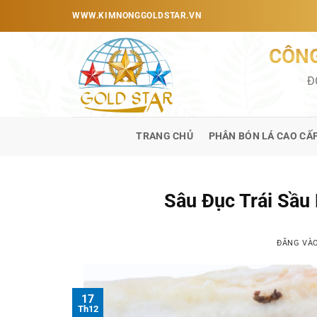
Bỏ
WWW.KIMNONGGOLDSTAR.VN
qua
nội
CÔNG
dung
Đ
TRANG CHỦ
PHÂN BÓN LÁ CAO CẤ
Sâu Đục Trái Sầu
ĐĂNG VÀ
17
Th12