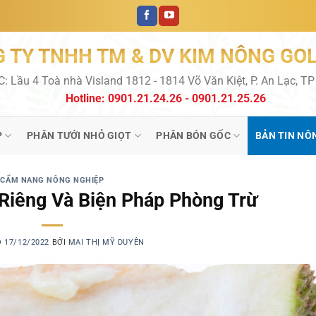
 TY TNHH TM & DV KIM NÔNG GO
C: Lầu 4 Toà nhà Visland 1812 - 1814 Võ Văn Kiệt, P. An Lạc, T
Hotline: 0901.21.24.26 - 0901.21.25.26
P
PHÂN TƯỚI NHỎ GIỌT
PHÂN BÓN GỐC
BẢN TIN NÔ
CẨM NANG NÔNG NGHIỆP
 Riêng Và Biện Pháp Phòng Trừ
O
17/12/2022
BỞI
MAI THỊ MỸ DUYÊN