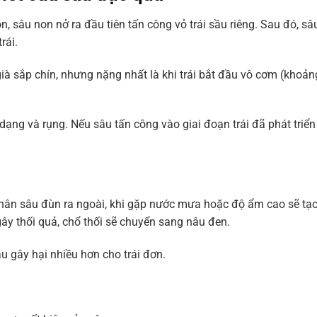
, sâu non nở ra đầu tiên tấn công vỏ trái sầu riêng. Sau đó, sâu
rái.
 già sắp chín, nhưng nặng nhất là khi trái bắt đầu vô cơm (khoản
 dạng và rụng. Nếu sâu tấn công vào giai đoạn trái đã phát triển 
phân sâu đùn ra ngoài, khi gặp nước mưa hoặc độ ẩm cao sẽ tạo
ây thối quả, chổ thối sẽ chuyển sang nâu đen.
u gây hại nhiều hơn cho trái đơn.