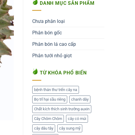
DANH MỤC SẢN PHẨM
Chưa phân loại
Phân bón gốc
Phân bón lá cao cấp
Phân tưới nhỏ giọt
TỪ KHÓA PHỔ BIẾN
bệnh thán thư trến cây na
Bọ trĩ hại sầu riêng
chanh dây
Chất kích thích sinh trưởng auxin
Cây Chôm Chôm
cây có múi
cây dâu tây
cây sung mỹ