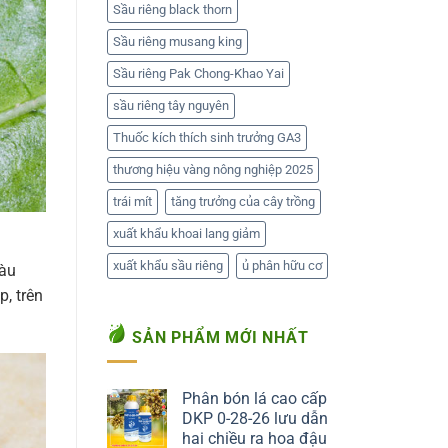
Sầu riêng black thorn
Sầu riêng musang king
Sầu riêng Pak Chong-Khao Yai
sầu riêng tây nguyên
Thuốc kích thích sinh trưởng GA3
thương hiệu vàng nông nghiệp 2025
trái mít
tăng trưởng của cây trồng
xuất khẩu khoai lang giảm
xuất khẩu sầu riêng
ủ phân hữu cơ
màu
, trên
SẢN PHẨM MỚI NHẤT
Phân bón lá cao cấp
DKP 0-28-26 lưu dẫn
hai chiều ra hoa đậu