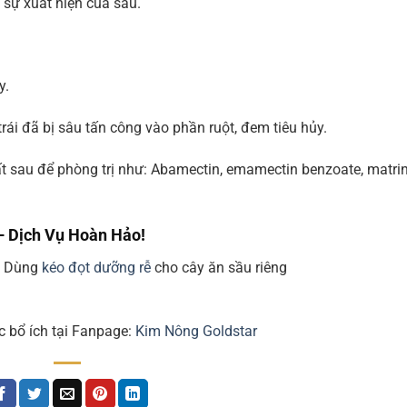
 sự xuất hiện của sâu.
y.
rái đã bị sâu tấn công vào phần ruột, đem tiêu hủy.
ất sau để phòng trị như: Abamectin, emamectin benzoate, matrin
– Dịch Vụ Hoàn Hảo!
. Dùng
kéo đọt
dưỡng rễ
cho cây ăn sầu riêng
c bổ ích tại Fanpage:
Kim Nông Goldstar