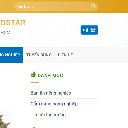
Tìm
kiếm:
LDSTAR
0
₫
P HCM
NG NGHIỆP
TUYỂN DỤNG
LIÊN HỆ
DANH MỤC
Bản tin nông nghiệp
Cẩm nang nông nghiệp
Tin tức thị trường