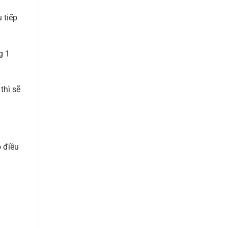
 tiếp
g 1
thì sẽ
 điều