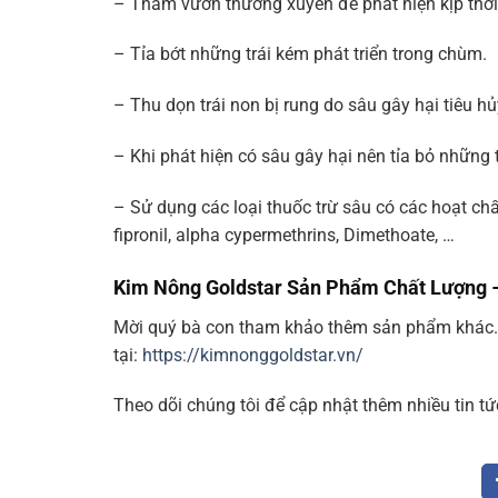
– Thăm vườn thường xuyên để phát hiện kịp thời
– Tỉa bớt những trái kém phát triển trong chùm.
– Thu dọn trái non bị rung do sâu gây hại tiêu hủ
– Khi phát hiện có sâu gây hại nên tỉa bỏ những t
– Sử dụng các loại thuốc trừ sâu có các hoạt ch
fipronil, alpha cypermethrins, Dimethoate, …
Kim Nông Goldstar Sản Phẩm Chất Lượng 
Mời quý bà con tham khảo thêm sản phẩm khác
tại:
https://kimnonggoldstar.vn/
Theo dõi chúng tôi để cập nhật thêm nhiều tin tứ