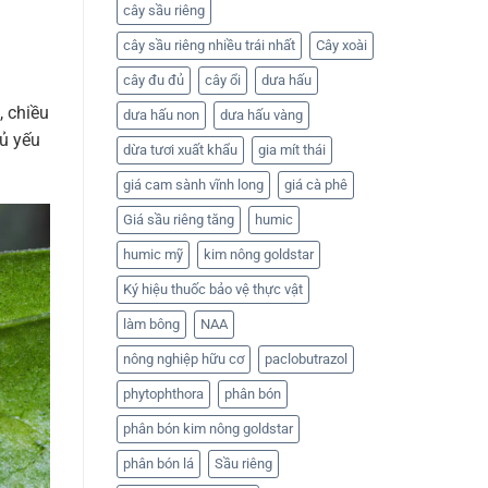
cây sầu riêng
cây sầu riêng nhiều trái nhất
Cây xoài
cây đu đủ
cây ổi
dưa hấu
, chiều
dưa hấu non
dưa hấu vàng
ủ yếu
dừa tươi xuất khẩu
gia mít thái
giá cam sành vĩnh long
giá cà phê
Giá sầu riêng tăng
humic
humic mỹ
kim nông goldstar
Ký hiệu thuốc bảo vệ thực vật
làm bông
NAA
nông nghiệp hữu cơ
paclobutrazol
phytophthora
phân bón
phân bón kim nông goldstar
phân bón lá
Sầu riêng