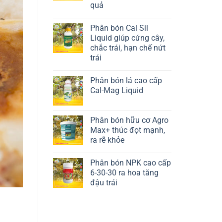
quả
Liên hệ ngay
Phân bón Cal Sil
Liquid giúp cứng cây,
chắc trái, hạn chế nứt
trái
Liên hệ ngay
Phân bón lá cao cấp
Cal-Mag Liquid
Liên hệ ngay
Phân bón hữu cơ Agro
Max+ thúc đọt mạnh,
ra rễ khỏe
Liên hệ ngay
Phân bón NPK cao cấp
6-30-30 ra hoa tăng
đậu trái
Liên hệ ngay