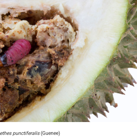
thes punctiferalis
(Guenee)