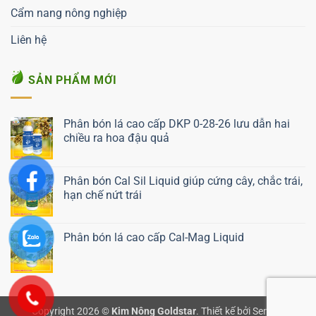
Cẩm nang nông nghiệp
Liên hệ
SẢN PHẨM MỚI
Phân bón lá cao cấp DKP 0-28-26 lưu dẫn hai
chiều ra hoa đậu quả
Liên hệ ngay
Phân bón Cal Sil Liquid giúp cứng cây, chắc trái,
hạn chế nứt trái
Liên hệ ngay
Phân bón lá cao cấp Cal-Mag Liquid
Liên hệ ngay
Copyright 2026 ©
Kim Nông Goldstar
.
Thiết kế bởi Semnix