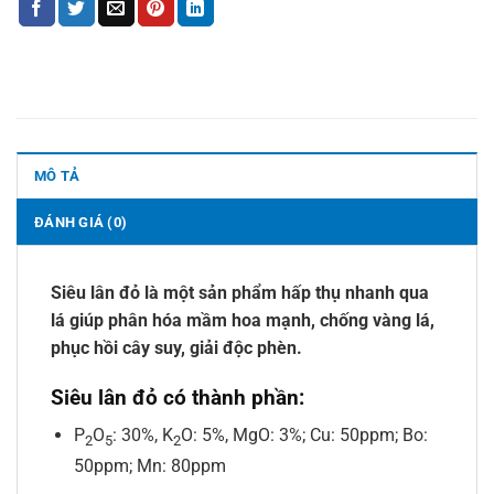
MÔ TẢ
ĐÁNH GIÁ (0)
Siêu lân đỏ là một sản phẩm hấp thụ nhanh qua
lá giúp phân hóa mầm hoa mạnh, chống vàng lá,
phục hồi cây suy, giải độc phèn.
Siêu lân đỏ có thành phần:
P
O
: 30%, K
O: 5%, MgO: 3%; Cu: 50ppm; Bo:
2
5
2
50ppm; Mn: 80ppm