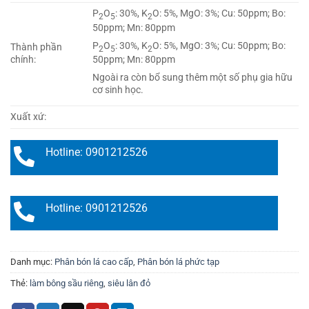
P
O
: 30%, K
O: 5%, MgO: 3%; Cu: 50ppm; Bo:
2
5
2
50ppm; Mn: 80ppm
P
O
: 30%, K
O: 5%, MgO: 3%; Cu: 50ppm; Bo:
Thành phần
2
5
2
50ppm; Mn: 80ppm
chính:
Ngoài ra còn bổ sung thêm một số phụ gia hữu
cơ sinh học.
Xuất xứ:
Hotline: 0901212526
Hotline: 0901212526
Danh mục:
Phân bón lá cao cấp
,
Phân bón lá phức tạp
Thẻ:
làm bông sầu riêng
,
siêu lân đỏ