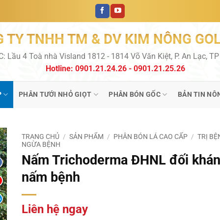
 TY TNHH TM & DV KIM NÔNG GO
C: Lầu 4 Toà nhà Visland 1812 - 1814 Võ Văn Kiệt, P. An Lạc, T
Hotline: 0901.21.24.26 - 0901.21.25.26
P
PHÂN TƯỚI NHỎ GIỌT
PHÂN BÓN GỐC
BẢN TIN NÔ
TRANG CHỦ
/
SẢN PHẨM
/
PHÂN BÓN LÁ CAO CẤP
/
TRỊ BỆ
NGỪA BỆNH
Nấm Trichoderma ĐHNL đối khá
nấm bệnh
Liên hệ ngay