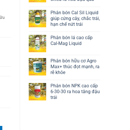
Liên hệ ngay
,
Phân bón Cal Sil Liquid
hữu
giúp cứng cây, chắc trái,
hạn chế nứt trái
Liên hệ ngay
Phân bón lá cao cấp
Cal-Mag Liquid
Liên hệ ngay
Phân bón hữu cơ Agro
Max+ thúc đọt mạnh, ra
rễ khỏe
Liên hệ ngay
Phân bón NPK cao cấp
6-30-30 ra hoa tăng đậu
trái
Liên hệ ngay