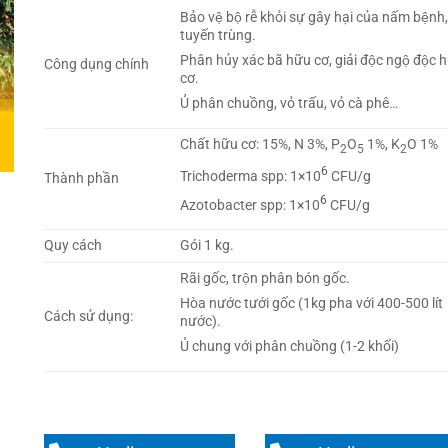
Bảo vệ bộ rễ khỏi sự gây hại của nấm bệnh
tuyến trùng.
Phân hủy xác bã hữu cơ, giải độc ngộ độc 
Công dụng chính
cơ.
Ủ phân chuồng, vỏ trấu, vỏ cà phê…
Chất hữu cơ: 15%, N 3%, P
O
1%, K
O 1%
2
5
2
6
Trichoderma spp: 1×10
CFU/g
Thành phần
6
Azotobacter spp: 1×10
CFU/g
Quy cách
Gói 1 kg.
Rãi gốc, trộn phân bón gốc.
Hòa nước tưới gốc (1kg pha với 400-500 lít
Cách sử dụng:
nước).
Ủ chung với phân chuồng (1-2 khối)