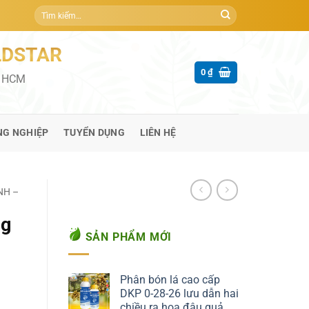
Tìm
kiếm:
LDSTAR
0
₫
P HCM
NG NGHIỆP
TUYỂN DỤNG
LIÊN HỆ
NH –
ng
SẢN PHẨM MỚI
Phân bón lá cao cấp
DKP 0-28-26 lưu dẫn hai
chiều ra hoa đậu quả