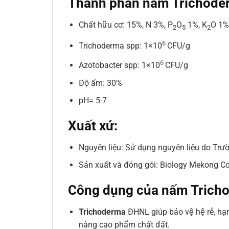
Thành phần nấm Trichode
Chất hữu cơ: 15%, N 3%, P
O
1%, K
O 1%
2
5
2
6
Trichoderma spp: 1×10
CFU/g
6
Azotobacter spp: 1×10
CFU/g
Độ ẩm: 30%
pH= 5-7
Xuất xứ:
Nguyên liệu: Sử dụng nguyên liệu do Tr
Sản xuất và đóng gói: Biology Mekong Co
Công dụng của nấm Trich
Trichoderma
ĐHNL giúp bảo vệ hệ rễ, hạ
nâng cao phẩm chất đất.