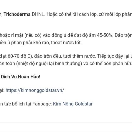
n,
Trichoderma
DHNL. Hoặc có thể rãi cách lớp, cứ mỗi lớp ph
 hoặc rỉ mật (nếu có) vào đống ủ để đạt độ ẩm 45-50%. Đảo trộ
nền ủ phân phải khô ráo, thoát nước tốt.
đạt 60-70 độ C), đảo trộn đều, tưới thêm nước. Tiếp tục đậy lạ
àn toàn (nhiệt độ nguội lại bình thường) và có thể bón phân hữu
 Dịch Vụ Hoàn Hảo!
ại:
https://kimnonggoldstar.vn/
n tức bổ ích tại Fanpage:
Kim Nông Goldstar