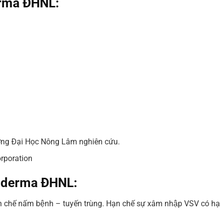
rma ĐHNL:
ường Đại Học Nông Lâm nghiên cứu.
rporation
oderma ĐHNL:
n chế nấm bệnh – tuyến trùng. Hạn chế sự xâm nhập VSV có hại.