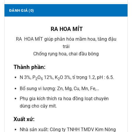
ĐÁNH GIÁ (0)
RA HOA MÍT
RA HOA MÍT giúp phân hóa mầm hoa, tăng đậu
trái
Chống rụng hoa, chai đầu bông
Thành phần:
N 3%, P
O
12%, K
O 3%, tỉ trọng 1.2, pH : 6.5.
2
5
2
Bổ sung vi lượng: Zn, Mg, Cu, Mn, Fe,…
Phụ gia kích thích ra hoa đồng loạt chuyên
dùng cho cây mít.
Xuất xứ:
Nhà sản xuất: Công ty TNHH TMDV Kim Nông