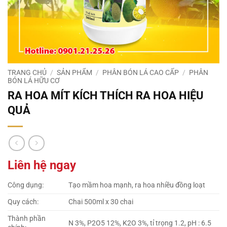
TRANG CHỦ
/
SẢN PHẨM
/
PHÂN BÓN LÁ CAO CẤP
/
PHÂN
BÓN LÁ HỮU CƠ
RA HOA MÍT KÍCH THÍCH RA HOA HIỆU
QUẢ
Liên hệ ngay
Công dụng:
Tạo mầm hoa mạnh, ra hoa nhiều đồng loạt
Quy cách:
Chai 500ml x 30 chai
Thành phần
N 3%, P2O5 12%, K2O 3%, tỉ trọng 1.2, pH : 6.5