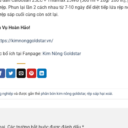
ưu dẫn Carbosan 25EC + Thiamax 25WG (500 ml + 20g/ 200 lít),
ệp. Phun lại lần 2 cách nhau từ 7-10 ngày để diệt tiếp lứa rệp n
rệp sáp cuối cùng còn sót lại.
h Vụ Hoàn Hảo!
ttps://kimnonggoldstar.vn/
c bổ ích tại Fanpage:
Kim Nông Goldstar
g nghiệp
và được gắn thẻ
phân bón kim nông goldstar
,
rệp sáp hại xoài
.
hai.
Các trường bắt buộc được đánh dấu
*