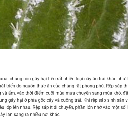
xoài chúng còn gây hại trên rất nhiều loại cây ăn trái khác như ổ
hát triển do nguồn thức ăn của chúng rất phong phú. Rệp sáp t
nóng và ẩm, vào thời điểm cuối mùa mưa chuyển sang mùa khô, đặ
ung gây hại ở phía gốc cây và cuống trái. Khi rệp sáp sinh sản 
ều lớp lên nhau. Rệp sáp ít di chuyển, phần lớn nhờ vào một số l
 lây lan sang ra nhiều nơi khác.