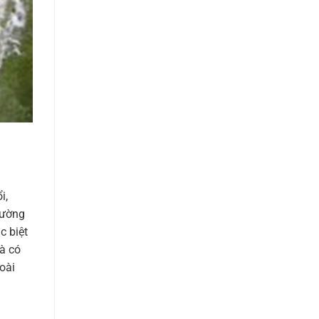
i,
hường
c biệt
và có
oài