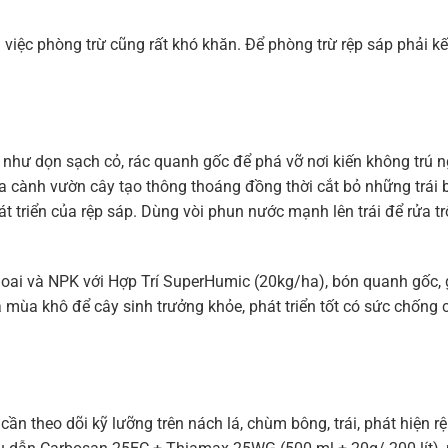
n việc phòng trừ cũng rất khó khăn. Để phòng trừ rệp sáp phải k
 như dọn sạch cỏ, rác quanh gốc để phá vỡ nơi kiến không trú 
a cành vườn cây tạo thông thoáng đồng thời cắt bỏ những trái b
 triển của rệp sáp. Dùng vòi phun nước mạnh lên trái để rửa tr
oai và NPK với Hợp Trí SuperHumic (20kg/ha), bón quanh gốc, 
 mùa khô để cây sinh trưởng khỏe, phát triển tốt có sức chống 
, cần theo dõi kỹ lưỡng trên nách lá, chùm bông, trái, phát hiện r