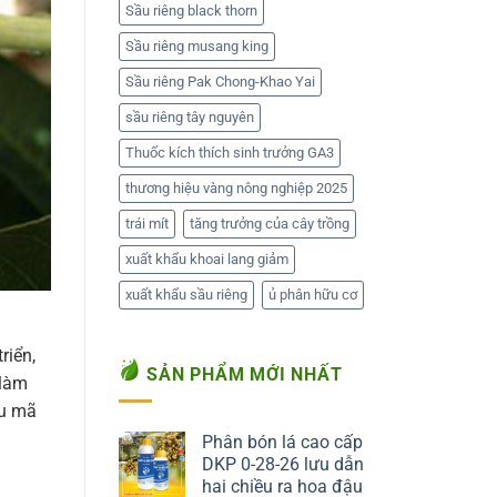
Sầu riêng black thorn
Sầu riêng musang king
Sầu riêng Pak Chong-Khao Yai
sầu riêng tây nguyên
Thuốc kích thích sinh trưởng GA3
thương hiệu vàng nông nghiệp 2025
trái mít
tăng trưởng của cây trồng
xuất khẩu khoai lang giảm
xuất khẩu sầu riêng
ủ phân hữu cơ
riển,
SẢN PHẨM MỚI NHẤT
 làm
ẫu mã
Phân bón lá cao cấp
DKP 0-28-26 lưu dẫn
hai chiều ra hoa đậu