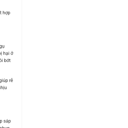
ết hợp
ngụ
ị hại ở
ôi bớt
giúp rễ
chịu
ệp sáp