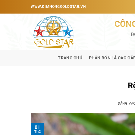
Bỏ
WWW.KIMNONGGOLDSTAR.VN
qua
nội
CÔNG
dung
Đ
TRANG CHỦ
PHÂN BÓN LÁ CAO CẤ
R
ĐĂNG VÀ
01
Th2