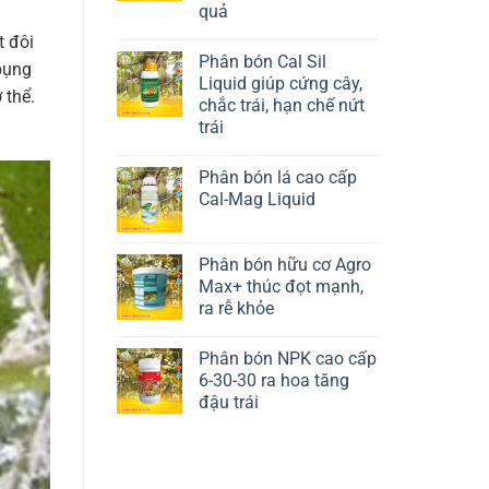
quả
Liên hệ ngay
t đôi
Phân bón Cal Sil
 bụng
Liquid giúp cứng cây,
 thể.
chắc trái, hạn chế nứt
trái
Liên hệ ngay
Phân bón lá cao cấp
Cal-Mag Liquid
Liên hệ ngay
Phân bón hữu cơ Agro
Max+ thúc đọt mạnh,
ra rễ khỏe
Liên hệ ngay
Phân bón NPK cao cấp
6-30-30 ra hoa tăng
đậu trái
Liên hệ ngay