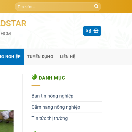
Tìm
kiếm:
LDSTAR
0
₫
P HCM
NG NGHIỆP
TUYỂN DỤNG
LIÊN HỆ
DANH MỤC
Bản tin nông nghiệp
Cẩm nang nông nghiệp
Tin tức thị trường