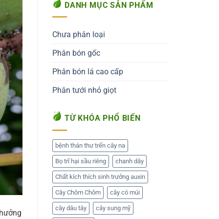
DANH MỤC SẢN PHẨM
Chưa phân loại
Phân bón gốc
Phân bón lá cao cấp
Phân tưới nhỏ giọt
TỪ KHÓA PHỔ BIẾN
bệnh thán thư trến cây na
Bọ trĩ hại sầu riêng
chanh dây
Chất kích thích sinh trưởng auxin
Cây Chôm Chôm
cây có múi
cây dâu tây
cây sung mỹ
h hưởng