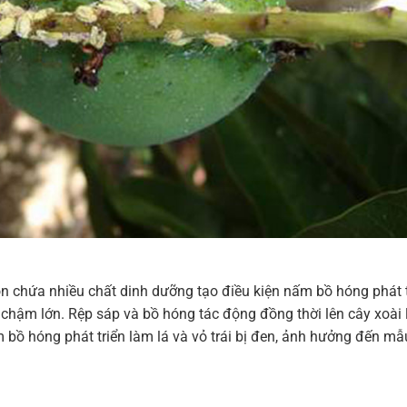
còn chứa nhiều chất dinh dưỡng tạo điều kiện nấm bồ hóng phát t
 chậm lớn. Rệp sáp và bồ hóng tác động đồng thời lên cây xoài
ấm bồ hóng phát triển làm lá và vỏ trái bị đen, ảnh hưởng đến m