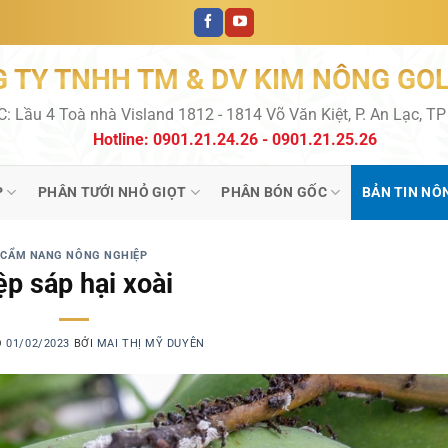
 TY TNHH TM & DV KIM NÔNG GO
C: Lầu 4 Toà nhà Visland 1812 - 1814 Võ Văn Kiệt, P. An Lạc, T
Hotline: 0901.21.24.26 - 0901.21.25.26
P
PHÂN TƯỚI NHỎ GIỌT
PHÂN BÓN GỐC
BẢN TIN NÔ
CẨM NANG NÔNG NGHIỆP
ệp sáp hại xoài
O
01/02/2023
BỞI
MAI THỊ MỸ DUYÊN