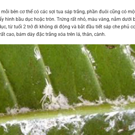
ìa mỗi bên cơ thể có các sợi tua sáp trắng, phần đuôi cũng có mộ
 vẩy hình bầu dục hoặc tròn. Trứng rất nhỏ, màu vàng, nằm dưới
c, từ tuổi 2 trở đi không di động và bắt đầu tiết sáp che phủ cơ
ất cao, bám dày đặc trắng xóa trên lá, thân, cành.