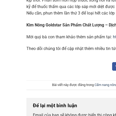
kịp thời. Phun sớm hỗn hợp thuốc xông hơi và l
kỹ để thuốc thấm qua các lớp sáp mới diệt được r
Nếu cần, phun thêm lần thứ 3 để loại hết các lớp 
Kim Nông Goldstar Sản Phẩm Chất Lượng – Dịc
Mời quý bà con tham khảo thêm sản phẩm tại:
h
Theo dõi chúng tôi để cập nhật thêm nhiều tin tứ
Bài viết này được đăng trong
Cẩm nang nôn
Để lại một bình luận
Email của bạn sẽ không được hiển thị công k