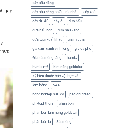
cây sầu riêng
u
ính gây
cây sầu riêng nhiều trái nhất
Cây xoài
cây đu đủ
cây ổi
dưa hấu
dưa hấu non
dưa hấu vàng
dừa tươi xuất khẩu
gia mít thái
rái
giá cam sành vĩnh long
giá cà phê
 nhựa
Giá sầu riêng tăng
humic
humic mỹ
kim nông goldstar
Ký hiệu thuốc bảo vệ thực vật
làm bông
NAA
nông nghiệp hữu cơ
paclobutrazol
phytophthora
phân bón
phân bón kim nông goldstar
phân bón lá
Sầu riêng