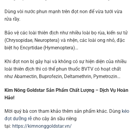
Dùng vòi nước phun mạnh trên đọt non để vừa tưới vừa
rửa rầy.
Bảo vệ các loài thiên địch như nhiều loài bọ rùa, kiến sư tử
(Chrysopidae, Neuroptera) và nhện, các loài ong nhỏ, đặc
biệt họ Encyrtidae (Hymenoptera)…
Khi đọt non bị gây hại và không có sự hiện diện của nhiều
loài thiên địch thì có thể phun thuốc BVTV có hoạt chất
như Abamectin, Buprofezin, Deltamethrin, Pymetrozin…
Kim Nông Goldstar Sản Phẩm Chất Lượng – Dịch Vụ Hoàn
Hảo!
Mời quý bà con tham khảo thêm sản phẩm khác. Dùng
kéo
đọt
dưỡng rễ
cho cây ăn sầu riêng
tại:
https://kimnonggoldstar.vn/