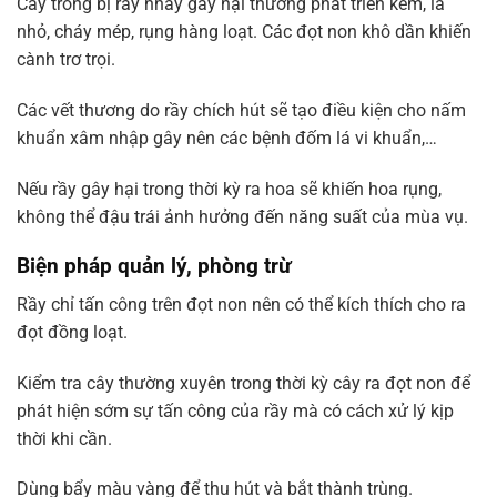
Cây trồng bị rầy nhảy gây hại thường phát triển kém, lá
nhỏ, cháy mép, rụng hàng loạt. Các đọt non khô dần khiến
cành trơ trọi.
Các vết thương do rầy chích hút sẽ tạo điều kiện cho nấm
khuẩn xâm nhập gây nên các bệnh đốm lá vi khuẩn,…
Nếu rầy gây hại trong thời kỳ ra hoa sẽ khiến hoa rụng,
không thể đậu trái ảnh hưởng đến năng suất của mùa vụ.
Biện pháp quản lý, phòng trừ
Rầy chỉ tấn công trên đọt non nên có thể kích thích cho ra
đọt đồng loạt.
Kiểm tra cây thường xuyên trong thời kỳ cây ra đọt non để
phát hiện sớm sự tấn công của rầy mà có cách xử lý kịp
thời khi cần.
Dùng bẩy màu vàng để thu hút và bắt thành trùng.