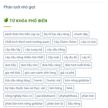
Phân tưới nhỏ giọt
TỪ KHÓA PHỔ BIẾN
bệnh thán thư trến cây na
Bọ trĩ hại sầu riêng
chanh dây
Chất kích thích sinh trưởng auxin
Cây Chôm Chôm
cây có múi
cây dâu tây
cây sung mỹ
cây sầu riêng
cây sầu riêng nhiều trái nhất
Cây xoài
cây đu đủ
cây ổi
dưa hấu
dưa hấu non
dưa hấu vàng
dừa tươi xuất khẩu
gia mít thái
giá cam sành vĩnh long
giá cà phê
Giá sầu riêng tăng
humic
humic mỹ
kim nông goldstar
Ký hiệu thuốc bảo vệ thực vật
làm bông
NAA
nông nghiệp hữu cơ
paclobutrazol
phytophthora
phân bón
phân bón kim nông goldstar
phân bón lá
Sầu riêng