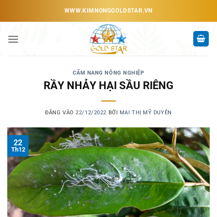
Bỏ
WWW.KIMNONGGOLDSTAR.VN
qua
nội
dung
CẨM NANG NÔNG NGHIỆP
RẦY NHẢY HẠI SẦU RIÊNG
ĐĂNG VÀO
22/12/2022
BỞI
MAI THỊ MỸ DUYÊN
22
Th12