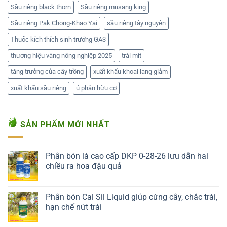
Sầu riêng black thorn
Sầu riêng musang king
Sầu riêng Pak Chong-Khao Yai
sầu riêng tây nguyên
Thuốc kích thích sinh trưởng GA3
thương hiệu vàng nông nghiệp 2025
trái mít
tăng trưởng của cây trồng
xuất khẩu khoai lang giảm
xuất khẩu sầu riêng
ủ phân hữu cơ
SẢN PHẨM MỚI NHẤT
Phân bón lá cao cấp DKP 0-28-26 lưu dẫn hai
chiều ra hoa đậu quả
Liên hệ ngay
Phân bón Cal Sil Liquid giúp cứng cây, chắc trái,
hạn chế nứt trái
Liên hệ ngay