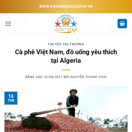
Bỏ
WWW.KIMNONGGOLDSTAR.VN
qua
nội
dung
TIN TỨC THỊ TRƯỜNG
Cà phê Việt Nam, đồ uống yêu thích
tại Algeria
ĐĂNG VÀO
16/08/2021
BỞI
NGUYỄN THANH HOÀI
16
Th8