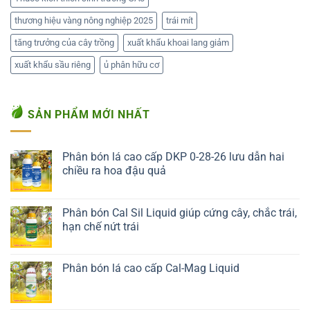
thương hiệu vàng nông nghiệp 2025
trái mít
tăng trưởng của cây trồng
xuất khẩu khoai lang giảm
xuất khẩu sầu riêng
ủ phân hữu cơ
SẢN PHẨM MỚI NHẤT
Phân bón lá cao cấp DKP 0-28-26 lưu dẫn hai
chiều ra hoa đậu quả
Liên hệ ngay
Phân bón Cal Sil Liquid giúp cứng cây, chắc trái,
hạn chế nứt trái
Liên hệ ngay
Phân bón lá cao cấp Cal-Mag Liquid
Liên hệ ngay