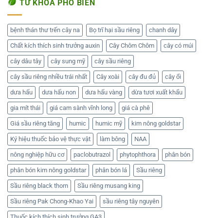
TỪ KHÓA PHỔ BIẾN
bệnh thán thư trến cây na
Bọ trĩ hại sầu riêng
chanh dây
Chất kích thích sinh trưởng auxin
Cây Chôm Chôm
cây có múi
cây dâu tây
cây sung mỹ
cây sầu riêng
cây sầu riêng nhiều trái nhất
Cây xoài
cây đu đủ
cây ổi
dưa hấu
dưa hấu non
dưa hấu vàng
dừa tươi xuất khẩu
gia mít thái
giá cam sành vĩnh long
giá cà phê
Giá sầu riêng tăng
humic
humic mỹ
kim nông goldstar
Ký hiệu thuốc bảo vệ thực vật
làm bông
NAA
nông nghiệp hữu cơ
paclobutrazol
phytophthora
phân bón
phân bón kim nông goldstar
phân bón lá
Sầu riêng
Sầu riêng black thorn
Sầu riêng musang king
Sầu riêng Pak Chong-Khao Yai
sầu riêng tây nguyên
Thuốc kích thích sinh trưởng GA3