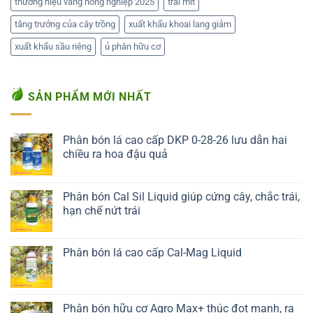
thương hiệu vàng nông nghiệp 2025
trái mít
tăng trưởng của cây trồng
xuất khẩu khoai lang giảm
xuất khẩu sầu riêng
ủ phân hữu cơ
SẢN PHẨM MỚI NHẤT
Phân bón lá cao cấp DKP 0-28-26 lưu dẫn hai
chiều ra hoa đậu quả
Liên hệ ngay
Phân bón Cal Sil Liquid giúp cứng cây, chắc trái,
hạn chế nứt trái
Liên hệ ngay
Phân bón lá cao cấp Cal-Mag Liquid
Liên hệ ngay
Phân bón hữu cơ Agro Max+ thúc đọt mạnh, ra