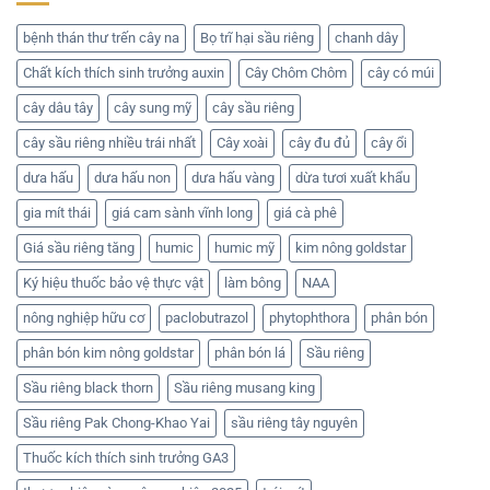
bệnh thán thư trến cây na
Bọ trĩ hại sầu riêng
chanh dây
Chất kích thích sinh trưởng auxin
Cây Chôm Chôm
cây có múi
cây dâu tây
cây sung mỹ
cây sầu riêng
cây sầu riêng nhiều trái nhất
Cây xoài
cây đu đủ
cây ổi
dưa hấu
dưa hấu non
dưa hấu vàng
dừa tươi xuất khẩu
gia mít thái
giá cam sành vĩnh long
giá cà phê
Giá sầu riêng tăng
humic
humic mỹ
kim nông goldstar
Ký hiệu thuốc bảo vệ thực vật
làm bông
NAA
nông nghiệp hữu cơ
paclobutrazol
phytophthora
phân bón
phân bón kim nông goldstar
phân bón lá
Sầu riêng
Sầu riêng black thorn
Sầu riêng musang king
Sầu riêng Pak Chong-Khao Yai
sầu riêng tây nguyên
Thuốc kích thích sinh trưởng GA3