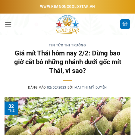
Bỏ
WWW.KIMNONGGOLDSTAR.VN
qua
nội
dung
TIN TỨC THỊ TRƯỜNG
Giá mít Thái hôm nay 2/2: Đừng bao
giờ cắt bỏ những nhánh dưới gốc mít
Thái, vì sao?
ĐĂNG VÀO
02/02/2023
BỞI
MAI THỊ MỸ DUYÊN
02
Th2