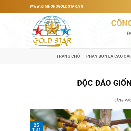
Bỏ
WWW.KIMNONGGOLDSTAR.VN
qua
nội
CÔNG
dung
Đ
TRANG CHỦ
PHÂN BÓN LÁ CAO CẤ
ĐỘC ĐÁO GIỐ
ĐĂNG VÀ
25
Th11