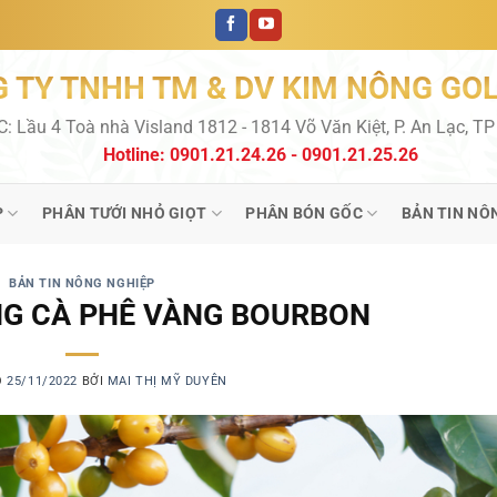
 TY TNHH TM & DV KIM NÔNG GO
C: Lầu 4 Toà nhà Visland 1812 - 1814 Võ Văn Kiệt, P. An Lạc, T
Hotline: 0901.21.24.26 - 0901.21.25.26
P
PHÂN TƯỚI NHỎ GIỌT
PHÂN BÓN GỐC
BẢN TIN NÔ
BẢN TIN NÔNG NGHIỆP
NG CÀ PHÊ VÀNG BOURBON
O
25/11/2022
BỞI
MAI THỊ MỸ DUYÊN