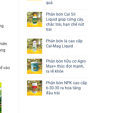
quả
Liên hệ ngay
Phân bón Cal Sil
Liquid giúp cứng cây,
chắc trái, hạn chế nứt
ng
trái
Liên hệ ngay
Phân bón lá cao cấp
hiên
Cal-Mag Liquid
Liên hệ ngay
àng
Phân bón hữu cơ Agro
Max+ thúc đọt mạnh,
để vào
ra rễ khỏe
Liên hệ ngay
Phân bón NPK cao cấp
6-30-30 ra hoa tăng
đậu trái
Liên hệ ngay