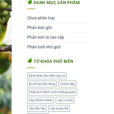
DANH MỤC SẢN PHẨM
Chưa phân loại
Phân bón gốc
Phân bón lá cao cấp
Phân tưới nhỏ giọt
TỪ KHÓA PHỔ BIẾN
bệnh thán thư trến cây na
Bọ trĩ hại sầu riêng
chanh dây
Chất kích thích sinh trưởng auxin
Cây Chôm Chôm
cây có múi
cây dâu tây
cây sung mỹ