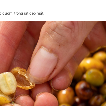
 đượm, trông rất đẹp mắt.