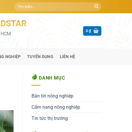
Tìm
kiếm:
LDSTAR
0
₫
P HCM
NG NGHIỆP
TUYỂN DỤNG
LIÊN HỆ
DANH MỤC
Bản tin nông nghiệp
Cẩm nang nông nghiệp
Tin tức thị trường