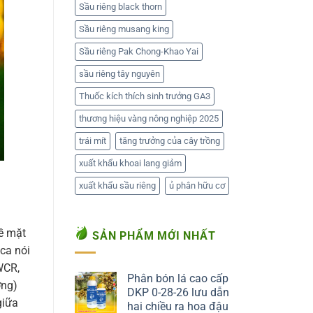
Sầu riêng black thorn
Sầu riêng musang king
Sầu riêng Pak Chong-Khao Yai
sầu riêng tây nguyên
Thuốc kích thích sinh trưởng GA3
thương hiệu vàng nông nghiệp 2025
trái mít
tăng trưởng của cây trồng
xuất khẩu khoai lang giảm
xuất khẩu sầu riêng
ủ phân hữu cơ
về mặt
SẢN PHẨM MỚI NHẤT
ica nói
WCR,
Phân bón lá cao cấp
ơng)
DKP 0-28-26 lưu dẫn
giữa
hai chiều ra hoa đậu