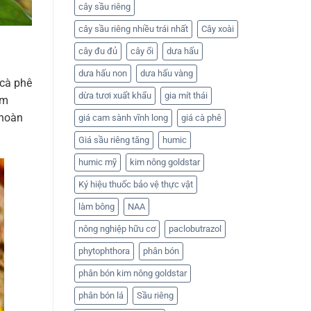
cây sầu riêng
cây sầu riêng nhiều trái nhất
Cây xoài
cây đu đủ
cây ổi
dưa hấu
dưa hấu non
dưa hấu vàng
 cà phê
dừa tươi xuất khẩu
gia mít thái
ếm
 hoàn
giá cam sành vĩnh long
giá cà phê
Giá sầu riêng tăng
humic
humic mỹ
kim nông goldstar
Ký hiệu thuốc bảo vệ thực vật
làm bông
NAA
nông nghiệp hữu cơ
paclobutrazol
phytophthora
phân bón
phân bón kim nông goldstar
phân bón lá
Sầu riêng