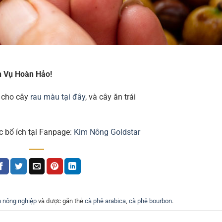
h Vụ Hoàn Hảo!
 cho cây
rau màu tại đây
, và cây ăn trái
c bổ ích tại Fanpage:
Kim Nông Goldstar
n nông nghiệp
và được gắn thẻ
cà phê arabica
,
cà phê bourbon
.