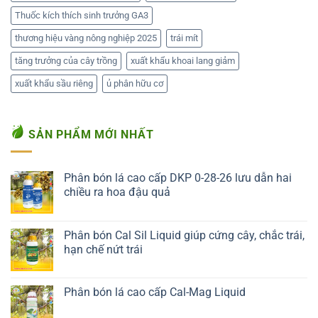
Thuốc kích thích sinh trưởng GA3
thương hiệu vàng nông nghiệp 2025
trái mít
tăng trưởng của cây trồng
xuất khẩu khoai lang giảm
xuất khẩu sầu riêng
ủ phân hữu cơ
SẢN PHẨM MỚI NHẤT
Phân bón lá cao cấp DKP 0-28-26 lưu dẫn hai
chiều ra hoa đậu quả
Liên hệ ngay
Phân bón Cal Sil Liquid giúp cứng cây, chắc trái,
hạn chế nứt trái
Liên hệ ngay
Phân bón lá cao cấp Cal-Mag Liquid
Liên hệ ngay