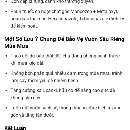
Dọn dẹp lá rụng, cành khô thường xuyên.
Phun thuốc có hoạt chất gốc Mancozeb + Metalaxyl,
hoặc các loại như Hexaconazole, Tebuconazole định kỳ
để kiểm soát.
Một Số Lưu Ý Chung Để Bảo Vệ Vườn Sầu Riêng
Mùa Mưa
Theo dõi dự báo thời tiết, chủ động phòng bệnh trước
khi mưa kéo dài.
Không bón phân quá nhiều đạm trong mùa mưa, tránh
làm cây mềm yếu dễ nhiễm bệnh.
Tăng cường kali, canxi, hữu cơ để nâng cao sức đề
kháng cho cây.
Luôn giữ vườn sạch sẽ, thông thoáng, đặc biệt là vùng
gốc và tầng tán dưới.
Kết Luận