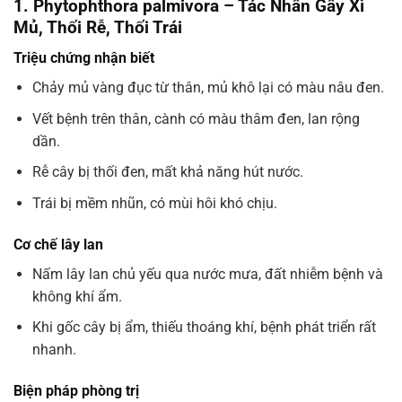
1. Phytophthora palmivora – Tác Nhân Gây Xì
Mủ, Thối Rễ, Thối Trái
Triệu chứng nhận biết
Chảy mủ vàng đục từ thân, mủ khô lại có màu nâu đen.
Vết bệnh trên thân, cành có màu thâm đen, lan rộng
dần.
Rễ cây bị thối đen, mất khả năng hút nước.
Trái bị mềm nhũn, có mùi hôi khó chịu.
Cơ chế lây lan
Nấm lây lan chủ yếu qua nước mưa, đất nhiễm bệnh và
không khí ẩm.
Khi gốc cây bị ẩm, thiếu thoáng khí, bệnh phát triển rất
nhanh.
Biện pháp phòng trị