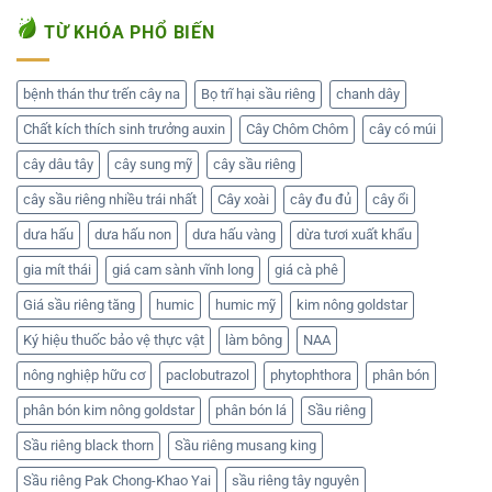
TỪ KHÓA PHỔ BIẾN
bệnh thán thư trến cây na
Bọ trĩ hại sầu riêng
chanh dây
Chất kích thích sinh trưởng auxin
Cây Chôm Chôm
cây có múi
cây dâu tây
cây sung mỹ
cây sầu riêng
cây sầu riêng nhiều trái nhất
Cây xoài
cây đu đủ
cây ổi
dưa hấu
dưa hấu non
dưa hấu vàng
dừa tươi xuất khẩu
gia mít thái
giá cam sành vĩnh long
giá cà phê
Giá sầu riêng tăng
humic
humic mỹ
kim nông goldstar
Ký hiệu thuốc bảo vệ thực vật
làm bông
NAA
nông nghiệp hữu cơ
paclobutrazol
phytophthora
phân bón
phân bón kim nông goldstar
phân bón lá
Sầu riêng
Sầu riêng black thorn
Sầu riêng musang king
Sầu riêng Pak Chong-Khao Yai
sầu riêng tây nguyên