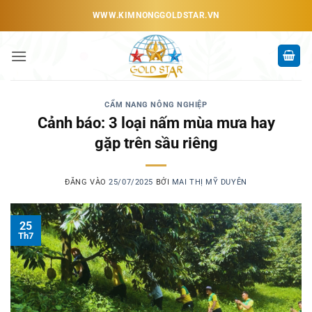
Bỏ
WWW.KIMNONGGOLDSTAR.VN
qua
nội
dung
CẨM NANG NÔNG NGHIỆP
Cảnh báo: 3 loại nấm mùa mưa hay
gặp trên sầu riêng
ĐĂNG VÀO
25/07/2025
BỞI
MAI THỊ MỸ DUYÊN
25
Th7