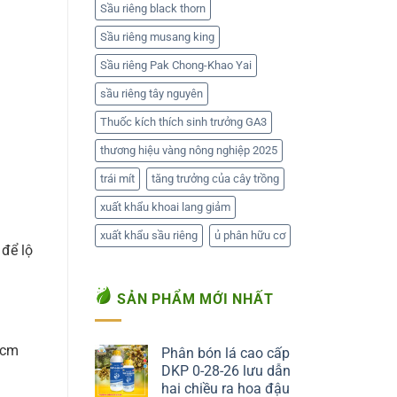
Sầu riêng black thorn
Sầu riêng musang king
Sầu riêng Pak Chong-Khao Yai
sầu riêng tây nguyên
Thuốc kích thích sinh trưởng GA3
thương hiệu vàng nông nghiệp 2025
trái mít
tăng trưởng của cây trồng
xuất khẩu khoai lang giảm
xuất khẩu sầu riêng
ủ phân hữu cơ
để lộ
SẢN PHẨM MỚI NHẤT
3cm
Phân bón lá cao cấp
DKP 0-28-26 lưu dẫn
hai chiều ra hoa đậu