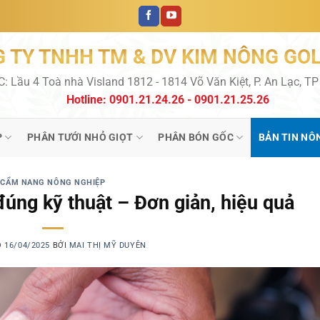
 TY TNHH TM & DV KIM NÔNG GO
C: Lầu 4 Toà nhà Visland 1812 - 1814 Võ Văn Kiệt, P. An Lạc, T
Hotline: 0901.21.24.26 - 0901.21.25.26
P
PHÂN TƯỚI NHỎ GIỌT
PHÂN BÓN GỐC
BẢN TIN NÔ
CẨM NANG NÔNG NGHIỆP
úng kỹ thuật – Đơn giản, hiệu quả
O
16/04/2025
BỞI
MAI THỊ MỸ DUYÊN