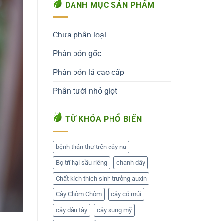
DANH MỤC SẢN PHẨM
Chưa phân loại
Phân bón gốc
Phân bón lá cao cấp
Phân tưới nhỏ giọt
TỪ KHÓA PHỔ BIẾN
bệnh thán thư trến cây na
Bọ trĩ hại sầu riêng
chanh dây
Chất kích thích sinh trưởng auxin
Cây Chôm Chôm
cây có múi
cây dâu tây
cây sung mỹ