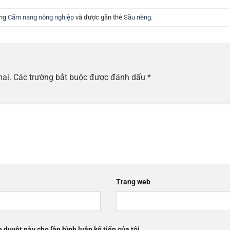
ong
Cẩm nang nông nghiệp
và được gắn thẻ
Sầu riêng
.
hai.
Các trường bắt buộc được đánh dấu
*
Trang web
h duyệt này cho lần bình luận kế tiếp của tôi.