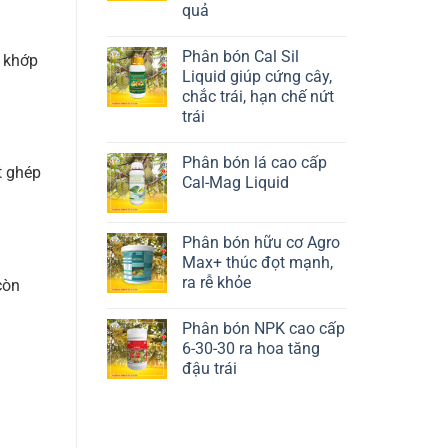
quả
Liên hệ ngay
Phân bón Cal Sil
 khớp
Liquid giúp cứng cây,
chắc trái, hạn chế nứt
trái
Liên hệ ngay
Phân bón lá cao cấp
t ghép
Cal-Mag Liquid
Liên hệ ngay
Phân bón hữu cơ Agro
Max+ thúc đọt mạnh,
ra rễ khỏe
còn
Liên hệ ngay
Phân bón NPK cao cấp
6-30-30 ra hoa tăng
đậu trái
Liên hệ ngay