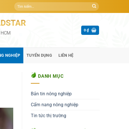
Tìm
kiếm:
LDSTAR
0
₫
P HCM
NG NGHIỆP
TUYỂN DỤNG
LIÊN HỆ
DANH MỤC
Bản tin nông nghiệp
Cẩm nang nông nghiệp
Tin tức thị trường