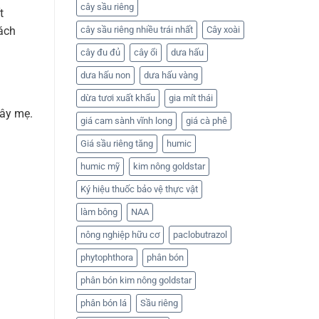
cây sầu riêng
t
cách
cây sầu riêng nhiều trái nhất
Cây xoài
cây đu đủ
cây ổi
dưa hấu
dưa hấu non
dưa hấu vàng
dừa tươi xuất khẩu
gia mít thái
cây mẹ.
giá cam sành vĩnh long
giá cà phê
Giá sầu riêng tăng
humic
humic mỹ
kim nông goldstar
Ký hiệu thuốc bảo vệ thực vật
làm bông
NAA
nông nghiệp hữu cơ
paclobutrazol
phytophthora
phân bón
phân bón kim nông goldstar
phân bón lá
Sầu riêng