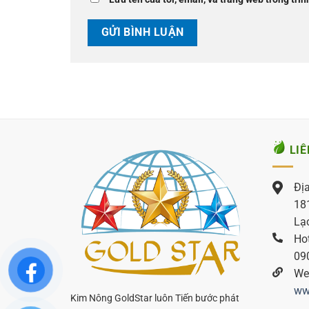
LIÊ
Địa
181
Lạ
Hot
09
Web
ww
Kim Nông GoldStar luôn Tiến bước phát