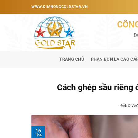
Bỏ
WWW.KIMNONGGOLDSTAR.VN
qua
nội
CÔNG
dung
Đ
TRANG CHỦ
PHÂN BÓN LÁ CAO CẤ
Cách ghép sầu riêng đ
ĐĂNG VÀ
16
Th4