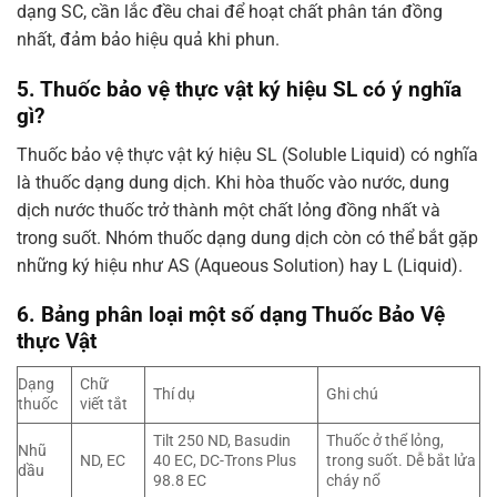
dạng SC, cần lắc đều chai để hoạt chất phân tán đồng
nhất, đảm bảo hiệu quả khi phun.
5. Thuốc bảo vệ thực vật ký hiệu SL có ý nghĩa
gì?
Thuốc bảo vệ thực vật ký hiệu SL (Soluble Liquid) có nghĩa
là thuốc dạng dung dịch. Khi hòa thuốc vào nước, dung
dịch nước thuốc trở thành một chất lỏng đồng nhất và
trong suốt. Nhóm thuốc dạng dung dịch còn có thể bắt gặp
những ký hiệu như AS (Aqueous Solution) hay L (Liquid).
6. Bảng phân loại một số dạng Thuốc Bảo Vệ
thực Vật
Dạng
Chữ
Thí dụ
Ghi chú
thuốc
viết tắt
Tilt 250 ND, Basudin
Thuốc ở thể lỏng,
Nhũ
ND, EC
40 EC, DC-Trons Plus
trong suốt. Dễ bắt lửa
dầu
98.8 EC
cháy nổ