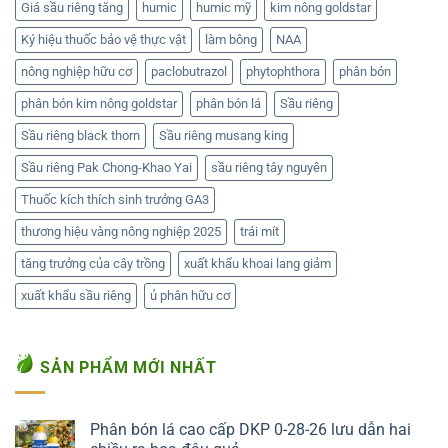
Giá sầu riêng tăng
humic
humic mỹ
kim nông goldstar
Ký hiệu thuốc bảo vệ thực vật
làm bông
NAA
nông nghiệp hữu cơ
paclobutrazol
phytophthora
phân bón
phân bón kim nông goldstar
phân bón lá
Sầu riêng
Sầu riêng black thorn
Sầu riêng musang king
Sầu riêng Pak Chong-Khao Yai
sầu riêng tây nguyên
Thuốc kích thích sinh trưởng GA3
thương hiệu vàng nông nghiệp 2025
trái mít
tăng trưởng của cây trồng
xuất khẩu khoai lang giảm
xuất khẩu sầu riêng
ủ phân hữu cơ
SẢN PHẨM MỚI NHẤT
Phân bón lá cao cấp DKP 0-28-26 lưu dẫn hai