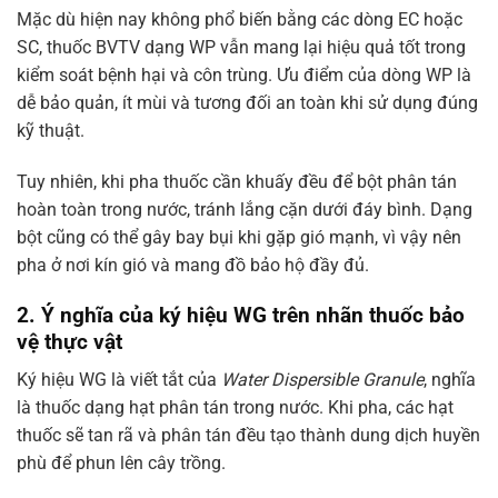
Mặc dù hiện nay không phổ biến bằng các dòng EC hoặc
SC, thuốc BVTV dạng WP vẫn mang lại hiệu quả tốt trong
kiểm soát bệnh hại và côn trùng. Ưu điểm của dòng WP là
dễ bảo quản, ít mùi và tương đối an toàn khi sử dụng đúng
kỹ thuật.
Tuy nhiên, khi pha thuốc cần khuấy đều để bột phân tán
hoàn toàn trong nước, tránh lắng cặn dưới đáy bình. Dạng
bột cũng có thể gây bay bụi khi gặp gió mạnh, vì vậy nên
pha ở nơi kín gió và mang đồ bảo hộ đầy đủ.
2. Ý nghĩa của ký hiệu WG trên nhãn thuốc bảo
vệ thực vật
Ký hiệu WG là viết tắt của
Water Dispersible Granule
, nghĩa
là thuốc dạng hạt phân tán trong nước. Khi pha, các hạt
thuốc sẽ tan rã và phân tán đều tạo thành dung dịch huyền
phù để phun lên cây trồng.