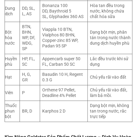
Bonanza 100
Hòa tan đều trong
Dung
DD, SL,
DD, Baythroid 5
nước, không chứa
dịch
L, AS
SL, Glyphadex 360 AS
chất hóa sữa
BTN,
Viappla 10 BTN,
Bột
BHN,
Dạng bột mịn, phân
Vialphos 80 BHN,
hòa
WP, DF,
tán trong nước thành
Copper-zinc 85 WP,
nước
WDG,
dung dịch huyền phù
Padan 95 SP
SP
Huyền
HP, FL,
Appencarb super 50
Lắc đều trước khi sử
phù
SC
FL, Carban 50 SC
dụng
H, G,
Basudin 10 H, Regent
Hạt
Chủ yếu rãi vào đất
GR
0.3 G
Orthene 97 Pellet,
Chủ yếu rãi vào đất,
Viên
P
Deadline 4% Pellet
làm bả mồi.
Thuốc
Dạng bột mịn, không
phun
BR, D
Karphos 2 D
tan trong nước, rắc
bột
trực tiếp