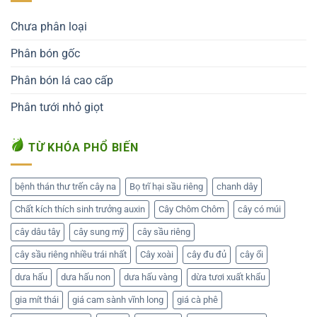
Chưa phân loại
Phân bón gốc
Phân bón lá cao cấp
Phân tưới nhỏ giọt
TỪ KHÓA PHỔ BIẾN
bệnh thán thư trến cây na
Bọ trĩ hại sầu riêng
chanh dây
Chất kích thích sinh trưởng auxin
Cây Chôm Chôm
cây có múi
cây dâu tây
cây sung mỹ
cây sầu riêng
cây sầu riêng nhiều trái nhất
Cây xoài
cây đu đủ
cây ổi
dưa hấu
dưa hấu non
dưa hấu vàng
dừa tươi xuất khẩu
gia mít thái
giá cam sành vĩnh long
giá cà phê