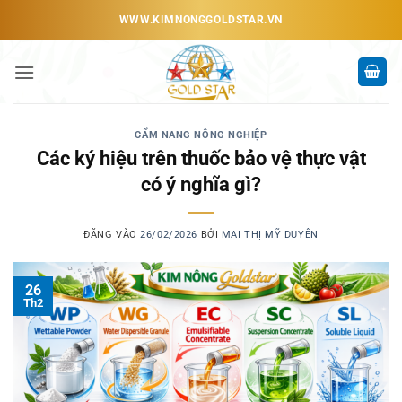
Bỏ
WWW.KIMNONGGOLDSTAR.VN
qua
nội
dung
CẨM NANG NÔNG NGHIỆP
Các ký hiệu trên thuốc bảo vệ thực vật
có ý nghĩa gì?
ĐĂNG VÀO
26/02/2026
BỞI
MAI THỊ MỸ DUYÊN
26
Th2