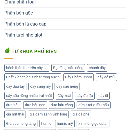
Chưa phân loại
Phân bón gốc
Phân bón lá cao cấp
Phân tưới nhỏ giọt
TỪ KHÓA PHỔ BIẾN
bệnh thán thư trến cây na
Bọ trĩ hại sầu riêng
chanh dây
Chất kích thích sinh trưởng auxin
Cây Chôm Chôm
cây có múi
cây dâu tây
cây sung mỹ
cây sầu riêng
cây sầu riêng nhiều trái nhất
Cây xoài
cây đu đủ
cây ổi
dưa hấu
dưa hấu non
dưa hấu vàng
dừa tươi xuất khẩu
gia mít thái
giá cam sành vĩnh long
giá cà phê
Giá sầu riêng tăng
humic
humic mỹ
kim nông goldstar