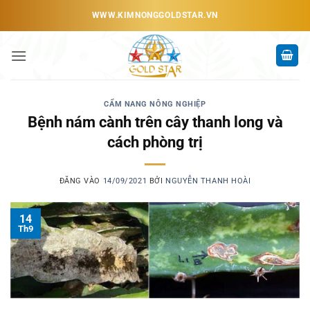
Bỏ
WWW.KIMNONGGOLDSTAR.VN
qua
nội
dung
CẨM NANG NÔNG NGHIỆP
Bệnh nám cành trên cây thanh long và
cách phòng trị
ĐĂNG VÀO
14/09/2021
BỞI
NGUYỄN THANH HOÀI
14
Th9