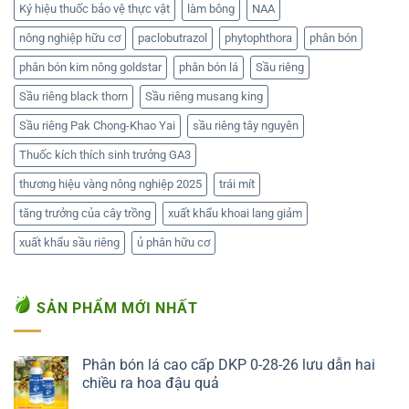
Ký hiệu thuốc bảo vệ thực vật
làm bông
NAA
nông nghiệp hữu cơ
paclobutrazol
phytophthora
phân bón
phân bón kim nông goldstar
phân bón lá
Sầu riêng
Sầu riêng black thorn
Sầu riêng musang king
Sầu riêng Pak Chong-Khao Yai
sầu riêng tây nguyên
Thuốc kích thích sinh trưởng GA3
thương hiệu vàng nông nghiệp 2025
trái mít
tăng trưởng của cây trồng
xuất khẩu khoai lang giảm
xuất khẩu sầu riêng
ủ phân hữu cơ
SẢN PHẨM MỚI NHẤT
Phân bón lá cao cấp DKP 0-28-26 lưu dẫn hai
chiều ra hoa đậu quả
Liên hệ ngay