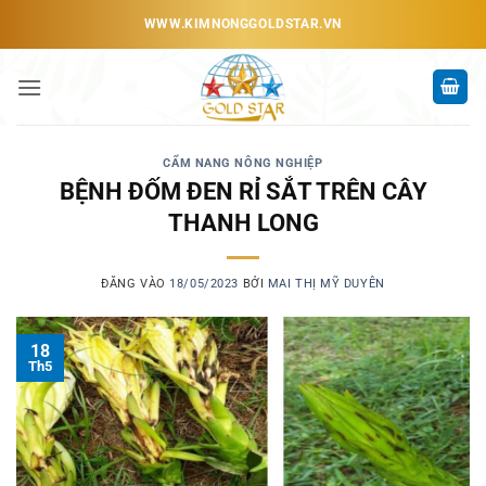
Bỏ
WWW.KIMNONGGOLDSTAR.VN
qua
nội
dung
CẨM NANG NÔNG NGHIỆP
BỆNH ĐỐM ĐEN RỈ SẮT TRÊN CÂY
THANH LONG
ĐĂNG VÀO
18/05/2023
BỞI
MAI THỊ MỸ DUYÊN
18
Th5