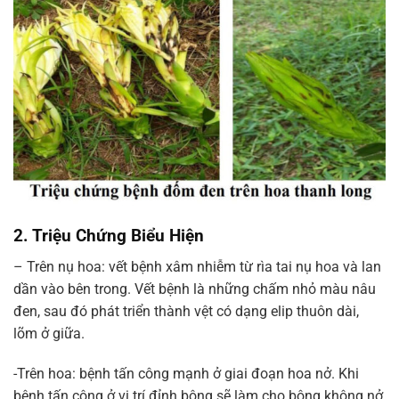
2. Triệu Chứng Biểu Hiện
– Trên nụ hoa: vết bệnh xâm nhiễm từ rìa tai nụ hoa và lan
dần vào bên trong. Vết bệnh là những chấm nhỏ màu nâu
đen, sau đó phát triển thành vệt có dạng elip thuôn dài,
lõm ở giữa.
-Trên hoa: bệnh tấn công mạnh ở giai đoạn hoa nở. Khi
bệnh tấn công ở vị trí đỉnh bông sẽ làm cho bông không nở