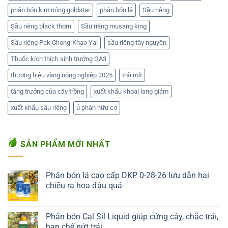
phân bón kim nông goldstar
phân bón lá
Sầu riêng
Sầu riêng black thorn
Sầu riêng musang king
Sầu riêng Pak Chong-Khao Yai
sầu riêng tây nguyên
Thuốc kích thích sinh trưởng GA3
thương hiệu vàng nông nghiệp 2025
trái mít
tăng trưởng của cây trồng
xuất khẩu khoai lang giảm
xuất khẩu sầu riêng
ủ phân hữu cơ
SẢN PHẨM MỚI NHẤT
Phân bón lá cao cấp DKP 0-28-26 lưu dẫn hai
chiều ra hoa đậu quả
Liên hệ ngay
Phân bón Cal Sil Liquid giúp cứng cây, chắc trái,
hạn chế nứt trái