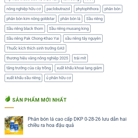
nông nghiệp hữu cơ
paclobutrazol
phytophthora
phân bón
phân bón kim nông goldstar
phân bón lá
Sầu riêng
Sầu riêng black thorn
Sầu riêng musang king
Sầu riêng Pak Chong-Khao Yai
sầu riêng tây nguyên
Thuốc kích thích sinh trưởng GA3
thương hiệu vàng nông nghiệp 2025
trái mít
tăng trưởng của cây trồng
xuất khẩu khoai lang giảm
xuất khẩu sầu riêng
ủ phân hữu cơ
SẢN PHẨM MỚI NHẤT
Phân bón lá cao cấp DKP 0-28-26 lưu dẫn hai
chiều ra hoa đậu quả
Liên hệ ngay