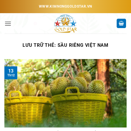
Bỏ
WWW.KIMNONGGOLDSTAR.VN
qua
nội
dung
LƯU TRỮ THẺ:
SẦU RIÊNG VIỆT NAM
13
Th12