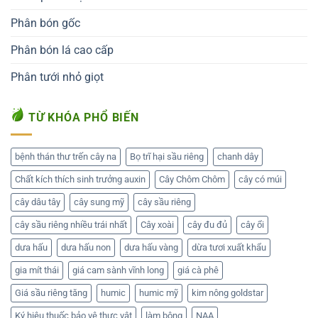
Phân bón gốc
Phân bón lá cao cấp
Phân tưới nhỏ giọt
TỪ KHÓA PHỔ BIẾN
bệnh thán thư trến cây na
Bọ trĩ hại sầu riêng
chanh dây
Chất kích thích sinh trưởng auxin
Cây Chôm Chôm
cây có múi
cây dâu tây
cây sung mỹ
cây sầu riêng
cây sầu riêng nhiều trái nhất
Cây xoài
cây đu đủ
cây ổi
dưa hấu
dưa hấu non
dưa hấu vàng
dừa tươi xuất khẩu
gia mít thái
giá cam sành vĩnh long
giá cà phê
Giá sầu riêng tăng
humic
humic mỹ
kim nông goldstar
Ký hiệu thuốc bảo vệ thực vật
làm bông
NAA