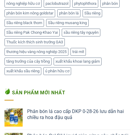
nông nghiệp hữu cơ
paclobutrazol
phytophthora
phân bón
phân bón kim nông goldstar
phân bón lá
Sầu riêng
Sầu riêng black thorn
Sầu riêng musang king
Sầu riêng Pak Chong-Khao Yai
sầu riêng tây nguyên
Thuốc kích thích sinh trưởng GA3
thương hiệu vàng nông nghiệp 2025
trái mít
tăng trưởng của cây trồng
xuất khẩu khoai lang giảm
xuất khẩu sầu riêng
ủ phân hữu cơ
SẢN PHẨM MỚI NHẤT
Phân bón lá cao cấp DKP 0-28-26 lưu dẫn hai
chiều ra hoa đậu quả
Liên hệ ngay