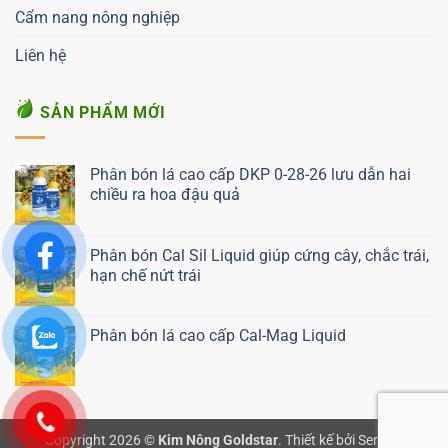
Cẩm nang nông nghiệp
Liên hệ
SẢN PHẨM MỚI
Phân bón lá cao cấp DKP 0-28-26 lưu dẫn hai
chiều ra hoa đậu quả
Liên hệ ngay
Phân bón Cal Sil Liquid giúp cứng cây, chắc trái,
hạn chế nứt trái
Liên hệ ngay
Phân bón lá cao cấp Cal-Mag Liquid
Liên hệ ngay
Copyright 2026 ©
Kim Nông Goldstar
.
Thiết kế bởi Semnix