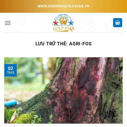
Bỏ
WWW.KIMNONGGOLDSTAR.VN
qua
nội
dung
LƯU TRỮ THẺ:
AGRI-FOS
02
Th12