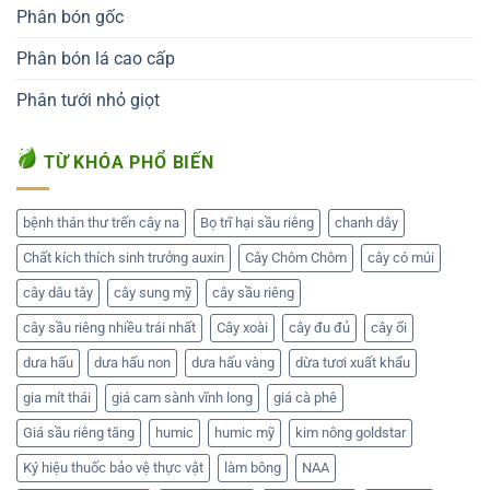
Phân bón gốc
Phân bón lá cao cấp
Phân tưới nhỏ giọt
TỪ KHÓA PHỔ BIẾN
bệnh thán thư trến cây na
Bọ trĩ hại sầu riêng
chanh dây
Chất kích thích sinh trưởng auxin
Cây Chôm Chôm
cây có múi
cây dâu tây
cây sung mỹ
cây sầu riêng
cây sầu riêng nhiều trái nhất
Cây xoài
cây đu đủ
cây ổi
dưa hấu
dưa hấu non
dưa hấu vàng
dừa tươi xuất khẩu
gia mít thái
giá cam sành vĩnh long
giá cà phê
Giá sầu riêng tăng
humic
humic mỹ
kim nông goldstar
Ký hiệu thuốc bảo vệ thực vật
làm bông
NAA