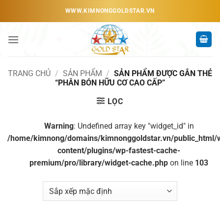
Bỏ
WWW.KIMNONGGOLDSTAR.VN
qua
nội
dung
TRANG CHỦ
/
SẢN PHẨM
/
SẢN PHẨM ĐƯỢC GẮN THẺ
“PHÂN BÓN HỮU CƠ CAO CẤP”
LỌC
Warning
: Undefined array key "widget_id" in
/home/kimnong/domains/kimnonggoldstar.vn/public_html/
content/plugins/wp-fastest-cache-
premium/pro/library/widget-cache.php
on line
103