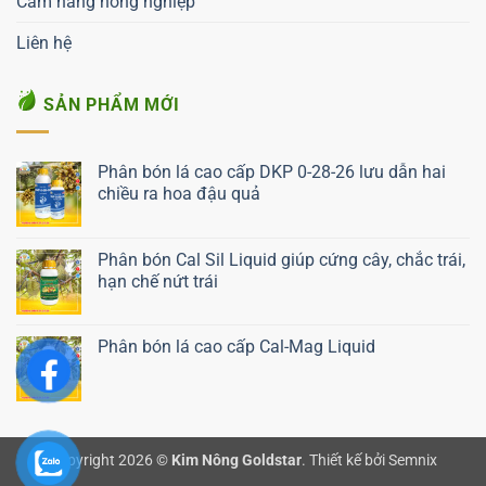
Cẩm nang nông nghiệp
Liên hệ
SẢN PHẨM MỚI
Phân bón lá cao cấp DKP 0-28-26 lưu dẫn hai
chiều ra hoa đậu quả
Liên hệ ngay
Phân bón Cal Sil Liquid giúp cứng cây, chắc trái,
hạn chế nứt trái
Liên hệ ngay
Phân bón lá cao cấp Cal-Mag Liquid
Liên hệ ngay
Copyright 2026 ©
Kim Nông Goldstar
.
Thiết kế bởi Semnix